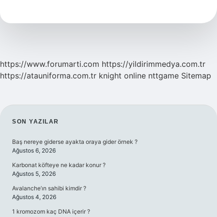
Nasıl
Geliştiririm
https://www.forumarti.com
https://yildirimmedya.com.tr
https://atauniforma.com.tr
knight online
nttgame
Sitemap
SIDEBAR
SON YAZILAR
Baş nereye giderse ayakta oraya gider örnek ?
Ağustos 6, 2026
Karbonat köfteye ne kadar konur ?
Ağustos 5, 2026
Avalanche’ın sahibi kimdir ?
Ağustos 4, 2026
1 kromozom kaç DNA içerir ?