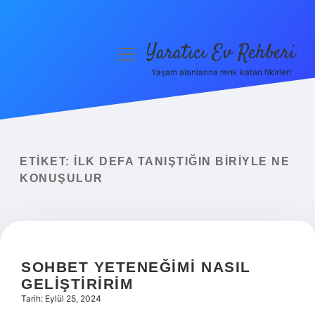
Yaratıcı Ev Rehberi
menüyü
aç
Yaşam alanlarına renk katan fikirler!
Anasayfa
Gizlilik Politikası
Yasal Uyarı
ETIKET:
İLK DEFA TANIŞTIĞIN BIRIYLE NE
KONUŞULUR
Hakkımızda
SOHBET YETENEĞIMI NASIL
GELIŞTIRIRIM
Tarih: Eylül 25, 2024