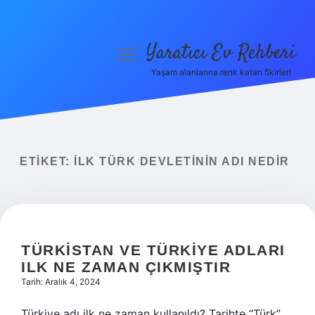
Yaratıcı Ev Rehberi
menüyü
aç
Yaşam alanlarına renk katan fikirler!
Anasayfa
Gizlilik Politikası
Yasal Uyarı
ETIKET:
İLK TÜRK DEVLETININ ADI NEDIR
Hakkımızda
TÜRKISTAN VE TÜRKIYE ADLARI
ILK NE ZAMAN ÇIKMIŞTIR
Tarih: Aralık 4, 2024
Türkiye adı ilk ne zaman kullanıldı? Tarihte “Türk”