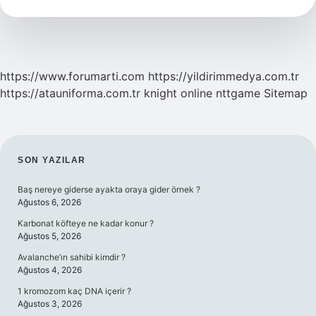
Adları
Ilk
Ne
Zaman
Çıkmıştır
https://www.forumarti.com
https://yildirimmedya.com.tr
https://atauniforma.com.tr
knight online
nttgame
Sitemap
SIDEBAR
SON YAZILAR
Baş nereye giderse ayakta oraya gider örnek ?
Ağustos 6, 2026
Karbonat köfteye ne kadar konur ?
Ağustos 5, 2026
Avalanche’ın sahibi kimdir ?
Ağustos 4, 2026
1 kromozom kaç DNA içerir ?
Ağustos 3, 2026