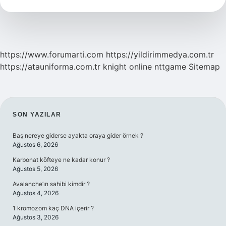
Fiilin
Kaçıncı
Hali
Kullanılır
https://www.forumarti.com
https://yildirimmedya.com.tr
https://atauniforma.com.tr
knight online
nttgame
Sitemap
SIDEBAR
SON YAZILAR
Baş nereye giderse ayakta oraya gider örnek ?
Ağustos 6, 2026
Karbonat köfteye ne kadar konur ?
Ağustos 5, 2026
Avalanche’ın sahibi kimdir ?
Ağustos 4, 2026
1 kromozom kaç DNA içerir ?
Ağustos 3, 2026