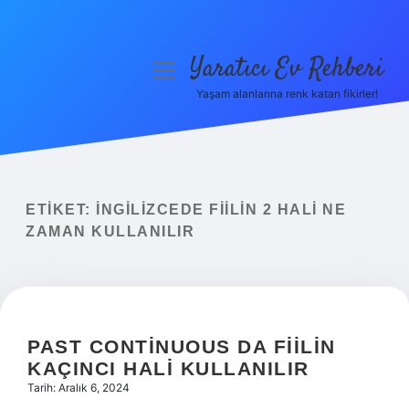
Yaratıcı Ev Rehberi
menüyü
aç
Yaşam alanlarına renk katan fikirler!
Anasayfa
Gizlilik Politikası
Yasal Uyarı
ETIKET:
İNGILIZCEDE FIILIN 2 HALI NE
ZAMAN KULLANILIR
Hakkımızda
PAST CONTINUOUS DA FIILIN
KAÇINCI HALI KULLANILIR
Tarih: Aralık 6, 2024