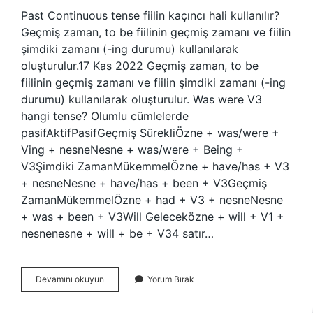
Past Continuous tense fiilin kaçıncı hali kullanılır?
Geçmiş zaman, to be fiilinin geçmiş zamanı ve fiilin
şimdiki zamanı (-ing durumu) kullanılarak
oluşturulur.17 Kas 2022 Geçmiş zaman, to be
fiilinin geçmiş zamanı ve fiilin şimdiki zamanı (-ing
durumu) kullanılarak oluşturulur. Was were V3
hangi tense? Olumlu cümlelerde
pasifAktifPasifGeçmiş SürekliÖzne + was/were +
Ving + nesneNesne + was/were + Being +
V3Şimdiki ZamanMükemmelÖzne + have/has + V3
+ nesneNesne + have/has + been + V3Geçmiş
ZamanMükemmelÖzne + had + V3 + nesneNesne
+ was + been + V3Will Geleceközne + will + V1 +
nesnenesne + will + be + V34 satır…
Past
Devamını okuyun
Yorum Bırak
Continuous
Da