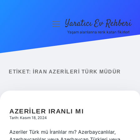
Yaratıcı Ev Rehberi
menüyü
aç
Yaşam alanlarına renk katan fikirler!
Anasayfa
Gizlilik Politikası
Yasal Uyarı
ETIKET:
İRAN AZERILERI TÜRK MÜDÜR
Hakkımızda
AZERILER IRANLI MI
Tarih: Kasım 18, 2024
Azeriler Türk mü İranlılar mı? Azerbaycanlılar,
Azerbaycanlılar veya Azerbaycan Türkleri veya