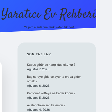
Yaratıcı Ev Rehberi
Yaşam alanlarına renk katan fikirler!
ilbet güncel gir
SIDEBAR
SON YAZILAR
Kabus görünce hangi dua okunur ?
Ağustos 7, 2026
Baş nereye giderse ayakta oraya gider
örnek ?
Ağustos 6, 2026
Karbonat köfteye ne kadar konur ?
Ağustos 5, 2026
Avalanche’ın sahibi kimdir ?
Ağustos 4, 2026