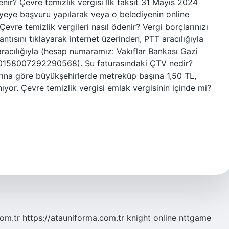
nir? Çevre temizlik vergisi İlk taksit 31 Mayıs 2024
diyeye başvuru yapılarak veya o belediyenin online
evre temizlik vergileri nasıl ödenir? Vergi borçlarınızı
tısını tıklayarak internet üzerinden, PTT aracılığıyla
acılığıyla (hesap numaramız: Vakıflar Bankası Gazi
500158007292290568). Su faturasındaki ÇTV nedir?
arına göre büyükşehirlerde metreküp başına 1,50 TL,
ıyor. Çevre temizlik vergisi emlak vergisinin içinde mi?
com.tr
https://atauniforma.com.tr
knight online
nttgame