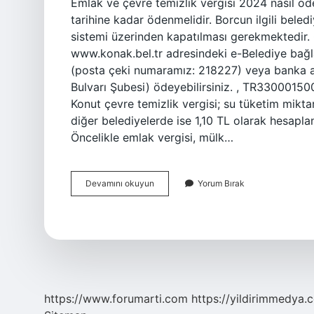
Emlak ve çevre temizlik vergisi 2024 nasıl öde
tarihine kadar ödenmelidir. Borcun ilgili bele
sistemi üzerinden kapatılması gerekmektedir. Ç
www.konak.bel.tr adresindeki e-Belediye bağlan
(posta çeki numaramız: 218227) veya banka ar
Bulvarı Şubesi) ödeyebilirsiniz. , TR330001
Konut çevre temizlik vergisi; su tüketim mikt
diğer belediyelerde ise 1,10 TL olarak hesaplan
Öncelikle emlak vergisi, mülk…
Çevre
Devamını okuyun
Yorum Bırak
Temizlik
Vergisi
Hangi
Faturada
Ödenir
https://www.forumarti.com
https://yildirimmedya.