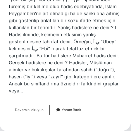
türemiş bir kelime olup hadis edebiyatında, İslam
Peygamberi’ne ait olmadığı halde sanki ona aitmiş
gibi gösterilip anlatılan bir sözü ifade etmek için
kullanılan bir terimdir. Yanlış hadislere ne denir? I.
Hadis ilminde, kelimenin etkisinin yanlış
gösterilmesine tahrifat denir. Örneğin, ﻲﺑأ “Ubey”
kelimesini ﻲﺑأ “Ebî” olarak telaffuz etmek bir
çarpıtmadır. Bu tür hadislere Muharref hadis denir.
Gerçek hadislere ne denir? Hadisler, Müslüman
alimler ve hukukçular tarafından sahih (“doğru”),
hasen (“iyi”) veya “zayıf” gibi kategorilere ayrılır.
Ancak bu sınıflandırma özneldir; farklı dini gruplar
veya…
Yalan
Devamını okuyun
Yorum Bırak
Hadislere
Ne
Denir