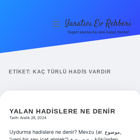
Yaratıcı Ev Rehberi
menüyü
aç
Yaşam alanlarına renk katan fikirler!
Anasayfa
Gizlilik Politikası
Yasal Uyarı
ETIKET:
KAÇ TÜRLÜ HADIS VARDIR
Hakkımızda
YALAN HADISLERE NE DENIR
Tarih: Aralık 26, 2024
Uydurma hadislere ne denir? Mevzu (ar. موضوع,
“yeni bir şey icat etmek”) و – ض – ع kökünden