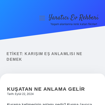
Yaratıcı Ev Rehberi
menüyü
aç
Yaşam alanlarına renk katan fikirler!
Anasayfa
Gizlilik Politikası
Yasal Uyarı
ETIKET:
KARIŞIM EŞ ANLAMLISI NE
DEMEK
Hakkımızda
KUŞATAN NE ANLAMA GELIR
Tarih: Eylül 22, 2024
Kuşama kelimesinin anlamı nedir? Kusma (ayrıca