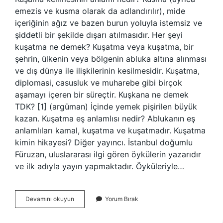
emezis ve kusma olarak da adlandırılır), mide
içeriğinin ağız ve bazen burun yoluyla istemsiz ve
şiddetli bir şekilde dışarı atılmasıdır. Her şeyi
kuşatma ne demek? Kuşatma veya kuşatma, bir
şehrin, ülkenin veya bölgenin abluka altına alınması
ve dış dünya ile ilişkilerinin kesilmesidir. Kuşatma,
diplomasi, casusluk ve muharebe gibi birçok
aşamayı içeren bir süreçtir. Kuşkana ne demek
TDK? [1] (argüman) İçinde yemek pişirilen büyük
kazan. Kuşatma eş anlamlısı nedir? Ablukanın eş
anlamlıları kamal, kuşatma ve kuşatmadır. Kuşatma
kimin hikayesi? Diğer yayıncı. İstanbul doğumlu
Füruzan, uluslararası ilgi gören öykülerin yazarıdır
ve ilk adıyla yayın yapmaktadır. Öyküleriyle…
Kuşatan
Devamını okuyun
Yorum Bırak
Ne
Anlama