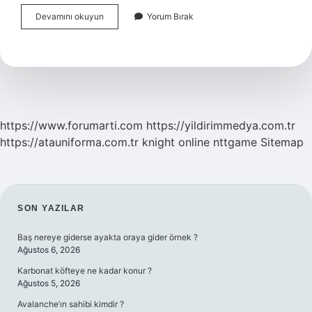
Kaynaştırma
Devamını okuyun
Yorum Bırak
Çocuk
Ne
Demek
https://www.forumarti.com
https://yildirimmedya.com.tr
https://atauniforma.com.tr
knight online
nttgame
Sitemap
SIDEBAR
SON YAZILAR
Baş nereye giderse ayakta oraya gider örnek ?
Ağustos 6, 2026
Karbonat köfteye ne kadar konur ?
Ağustos 5, 2026
Avalanche’ın sahibi kimdir ?