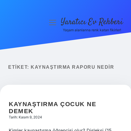
Yaratıcı Ev Rehberi
menüyü
aç
Yaşam alanlarına renk katan fikirler!
Anasayfa
Gizlilik Politikası
Yasal Uyarı
ETIKET:
KAYNAŞTIRMA RAPORU NEDIR
Hakkımızda
KAYNAŞTIRMA ÇOCUK NE
DEMEK
Tarih: Kasım 9, 2024
Kimler kaynaştırma öğrencisi olur? Disleksi (15