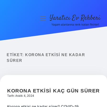
Yaratıcı Ev Rehberi
menüyü
aç
Yaşam alanlarına renk katan fikirler!
Anasayfa
Gizlilik Politikası
Yasal Uyarı
ETIKET:
KORONA ETKISI NE KADAR
SÜRER
Hakkımızda
KORONA ETKISI KAÇ GÜN SÜRER
Tarih: Aralık 4, 2024
Korona etkisi ne kadar sürer? COVID-19