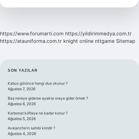
Gün
Sürer
https://www.forumarti.com
https://yildirimmedya.com.tr
https://atauniforma.com.tr
knight online
nttgame
Sitemap
SIDEBAR
SON YAZILAR
Kabus görünce hangi dua okunur ?
Ağustos 7, 2026
Baş nereye giderse ayakta oraya gider örnek ?
Ağustos 6, 2026
Karbonat köfteye ne kadar konur ?
Ağustos 5, 2026
Avalanche’ın sahibi kimdir ?
Ağustos 4, 2026