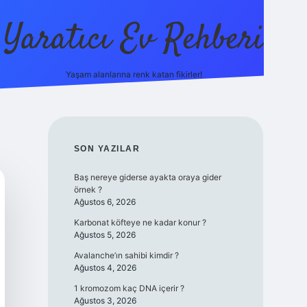
Yaratıcı Ev Rehberi
Yaşam alanlarına renk katan fikirler!
ilbet güncel giriş adresi
ilbet y
SIDEBAR
SON YAZILAR
Baş nereye giderse ayakta oraya gider
örnek ?
Ağustos 6, 2026
Karbonat köfteye ne kadar konur ?
Ağustos 5, 2026
Avalanche’ın sahibi kimdir ?
Ağustos 4, 2026
1 kromozom kaç DNA içerir ?
Ağustos 3, 2026