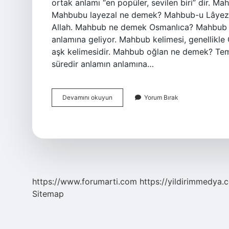
ortak anlamı “en popüler, sevilen biri” dir. Ma
Mahbubu layezal ne demek? Mahbub-u Lâyezal
Allah. Mahbub ne demek Osmanlıca? Mahbub T
anlamına geliyor. Mahbub kelimesi, genellikle O
aşk kelimesidir. Mahbub oğlan ne demek? Teme
süredir anlamın anlamına…
Mahbub
Devamını okuyun
Yorum Bırak
U
Baki
Ne
Demek
https://www.forumarti.com
https://yildirimmedya.
Sitemap