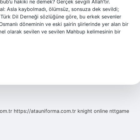
hbub’u hakiki ne demek? Gerçek sevgili Allah’tır.
: Asla kaybolmadı, ölümsüz, sonsuza dek sevildi;
ürk Dil Derneği sözlüğüne göre, bu erkek sevenler
smanlı döneminin ve eski şairin şiirlerinde yer alan bir
l olarak sevilen ve sevilen Mahbup kelimesinin bir
com.tr
https://atauniforma.com.tr
knight online
nttgame