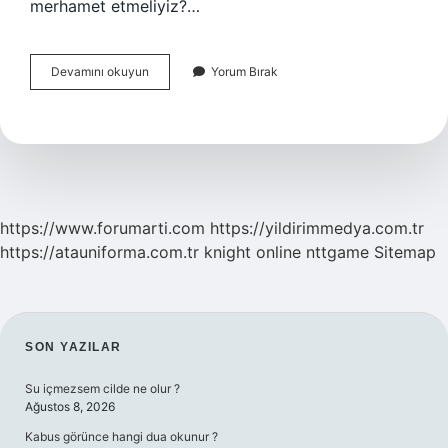
merhamet etmeliyiz?…
Çok
Devamını okuyun
Yorum Bırak
Merhametli
Olmak
Iyi
Midir
https://www.forumarti.com
https://yildirimmedya.com.tr
https://atauniforma.com.tr
knight online
nttgame
Sitemap
SIDEBAR
SON YAZILAR
Su içmezsem cilde ne olur ?
Ağustos 8, 2026
Kabus görünce hangi dua okunur ?