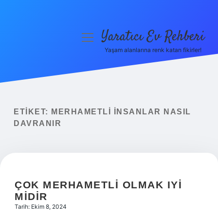
Yaratıcı Ev Rehberi
menüyü
aç
Yaşam alanlarına renk katan fikirler!
Anasayfa
Gizlilik Politikası
Yasal Uyarı
ETIKET:
MERHAMETLI INSANLAR NASIL
DAVRANIR
Hakkımızda
ÇOK MERHAMETLI OLMAK IYI
MIDIR
Tarih: Ekim 8, 2024