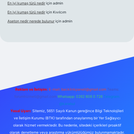
En iyi kumaş türü nedir
için
admin
En iyi kumaş türü nedir
için
Kıvılcım
Aseton nedir nerede bulunur
için
admin
si
ilbet yeni giriş adresi
betexper giriş
Reklam ve İletişim:
E-mail:
backlinkpaneli@gmail.com
Teams:
forumhizmeti@gmail.com
Whatsapp: 0262 606 0 726
Telegram:
@karabul
Yasal Uyarı:
Sitemiz, 5651 Sayılı Kanun gereğince Bilgi Teknolojileri
ve İletişim Kurumu (BTK) tarafından onaylanmış bir Yer Sağlayıcı
olarak hizmet vermektedir. Bu nedenle, sitedeki içerikleri proaktif
olarak denetleme veya araştırma yükümlülüğümüz bulunmamaktadır.