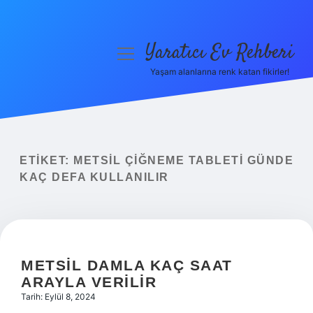
Yaratıcı Ev Rehberi
menüyü
aç
Yaşam alanlarına renk katan fikirler!
Anasayfa
Gizlilik Politikası
Yasal Uyarı
ETIKET:
METSIL ÇIĞNEME TABLETI GÜNDE
KAÇ DEFA KULLANILIR
Hakkımızda
METSIL DAMLA KAÇ SAAT
ARAYLA VERILIR
Tarih: Eylül 8, 2024