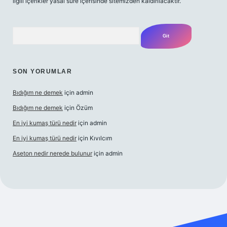
ilgili içerikler yasal süre içerisinde sitemizden kaldırılacaktır.
Arama
SON YORUMLAR
Bıdığım ne demek
için
admin
Bıdığım ne demek
için
Özüm
En iyi kumaş türü nedir
için
admin
En iyi kumaş türü nedir
için
Kıvılcım
Aseton nedir nerede bulunur
için
admin
riş