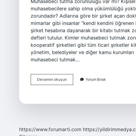
Muhasebeci tutma zorunluluğu var mı? Kişisel 
muhasebecilere sahip olma yükümlülüğü yoktu
zorundadır? Adlarına göre bir şirket açan dok
mimarlar gibi insanlar “kendi kendini öğrenen k
şirket hesabına dayanarak bir kitabı tutmak zo
defteri tutulur. Kimler muhasebeci tutmak zorunda
kooperatif şirketleri gibi tüm ticari şirketler k
yönetim, belediyeler ve diğer kamu kurumları 
muhasebeci tutmak…
Serbest
Devamını okuyun
Yorum Bırak
Meslek
Erbabı
Muhasebeci
Tutmak
Zorunda
Mı
https://www.forumarti.com
https://yildirimmedya.