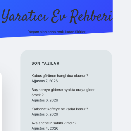
Yaratıcı Ev Rehberi
Yaşam alanlarına renk katan fikirler!
ilbet güncel gi
SIDEBAR
SON YAZILAR
Kabus görünce hangi dua okunur ?
Ağustos 7, 2026
Baş nereye giderse ayakta oraya gider
örnek ?
Ağustos 6, 2026
Karbonat köfteye ne kadar konur ?
Ağustos 5, 2026
Avalanche’ın sahibi kimdir ?
Ağustos 4, 2026