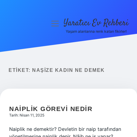
Yaratıcı Ev Rehberi
menüyü
aç
Yaşam alanlarına renk katan fikirler!
Anasayfa
Gizlilik Politikası
Yasal Uyarı
ETIKET:
NAŞIZE KADIN NE DEMEK
Hakkımızda
NAIPLIK GÖREVI NEDIR
Tarih: Nisan 11, 2025
Naiplik ne demektir? Devletin bir naip tarafından
yönetilmesine naiplik denir. Nâib ne iş yapar?