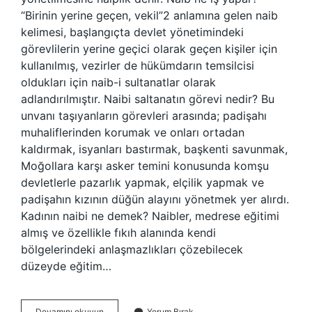
“Birinin yerine geçen, vekil”2 anlamına gelen naib
kelimesi, başlangıçta devlet yönetimindeki
görevlilerin yerine geçici olarak geçen kişiler için
kullanılmış, vezirler de hükümdarın temsilcisi
oldukları için naib-i sultanatlar olarak
adlandırılmıştır. Naibi saltanatın görevi nedir? Bu
unvanı taşıyanların görevleri arasında; padişahı
muhaliflerinden korumak ve onları ortadan
kaldırmak, isyanları bastırmak, başkenti savunmak,
Moğollara karşı asker temini konusunda komşu
devletlerle pazarlık yapmak, elçilik yapmak ve
padişahın kızının düğün alayını yönetmek yer alırdı.
Kadının naibi ne demek? Naibler, medrese eğitimi
almış ve özellikle fıkıh alanında kendi
bölgelerindeki anlaşmazlıkları çözebilecek
düzeyde eğitim…
Naiplik
Devamını okuyun
Yorum Bırak