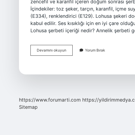
zencefil ve karanfil içeren doğum sonrası şerb
İçindekiler: toz şeker, tarçın, karanfil, içme su
(E334), renklendirici (E129). Lohusa şekeri d
kabul edilir. Ses kısıklığı için en iyi çare olduğu
Lohusa şerbeti içeriği nedir? Annelik şerbeti g
Lohusa
Devamını okuyun
Yorum Bırak
Şerbeti
Şekeri
Nedir
https://www.forumarti.com
https://yildirimmedya.
Sitemap