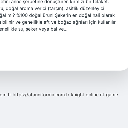
etini anne şerbetine dönüştüren kırmızı bir felaket.
yu, doğal aroma verici (tarçın), asitlik düzenleyici
oğal mı? %100 doğal ürün! Şekerin en doğal hali olarak
 bilinir ve genellikle aft ve boğaz ağrıları için kullanılır.
enellikle su, şeker veya bal ve…
com.tr
https://atauniforma.com.tr
knight online
nttgame