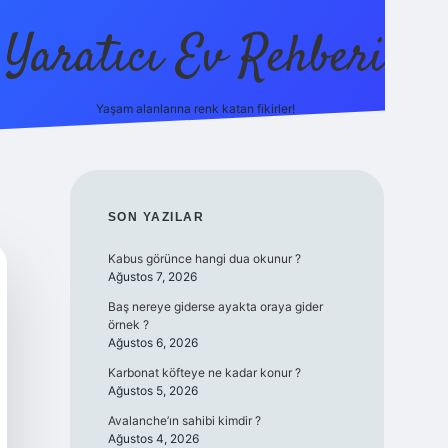
Yaratıcı Ev Rehberi
Yaşam alanlarına renk katan fikirler!
ilbet güncel gi
SIDEBAR
SON YAZILAR
Kabus görünce hangi dua okunur ?
Ağustos 7, 2026
Baş nereye giderse ayakta oraya gider
örnek ?
Ağustos 6, 2026
Karbonat köfteye ne kadar konur ?
Ağustos 5, 2026
Avalanche’ın sahibi kimdir ?
Ağustos 4, 2026