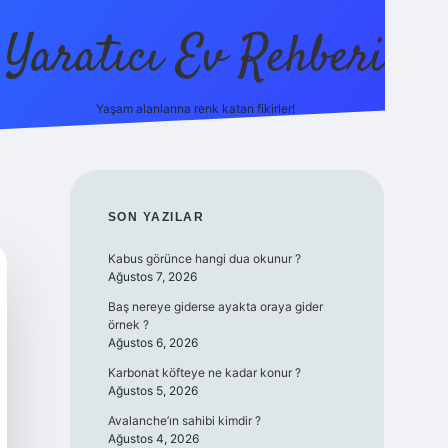
Yaratıcı Ev Rehberi
Yaşam alanlarına renk katan fikirler!
ilbet güncel gi
SIDEBAR
SON YAZILAR
Kabus görünce hangi dua okunur ?
Ağustos 7, 2026
Baş nereye giderse ayakta oraya gider
örnek ?
Ağustos 6, 2026
Karbonat köfteye ne kadar konur ?
Ağustos 5, 2026
Avalanche’ın sahibi kimdir ?
Ağustos 4, 2026