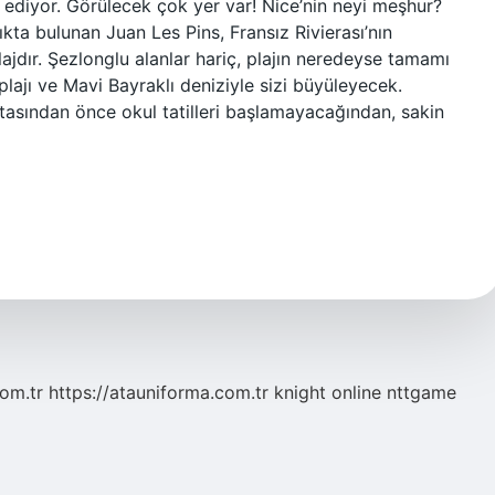
t ediyor. Görülecek çok yer var! Nice’nin neyi meşhur?
kta bulunan Juan Les Pins, Fransız Rivierası’nın
lajdır. Şezlonglu alanlar hariç, plajın neredeyse tamamı
 plajı ve Mavi Bayraklı deniziyle sizi büyüleyecek.
tasından önce okul tatilleri başlamayacağından, sakin
com.tr
https://atauniforma.com.tr
knight online
nttgame