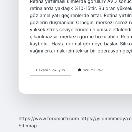
Retina yırtılması kimlerde görülür? AVD sonucu r
retinalarda yaklaşık %10-15’tir. Bu oran yüks
göz ameliyatı geçirenlerde artar. Retina yırt
gözlerin düşmanıdır. Örneğin, merkezi seröz ret
yüksek stres seviyelerinden olumsuz etkilendiğ
çıkarılmazsa, merkezi görme bozulabilir. Reti
kaybolur. Hasta normal görmeye başlar. Silikon
yağını çıkarmak için tekrar bir operasyon geçi
Retina
Devamını okuyun
Yorum Bırak
Yırtılması
Kaç
Yaşında
Olur
https://www.forumarti.com
https://yildirimmedya.
Sitemap