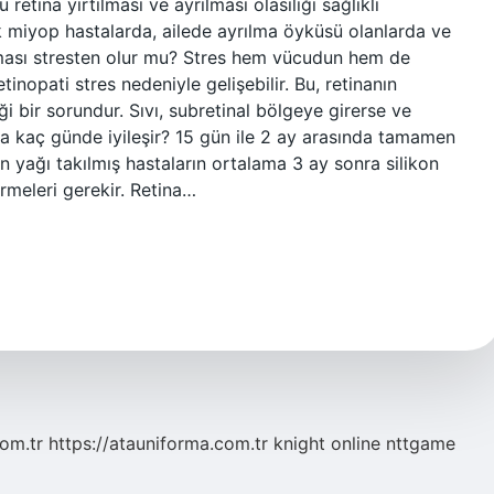
etina yırtılması ve ayrılması olasılığı sağlıklı
ek miyop hastalarda, ailede ayrılma öyküsü olanlarda ve
ılması stresten olur mu? Stres hem vücudun hem de
inopati stres nedeniyle gelişebilir. Bu, retinanın
i bir sorundur. Sıvı, subretinal bölgeye girerse ve
na kaç günde iyileşir? 15 gün ile 2 ay arasında tamamen
 yağı takılmış hastaların ortalama 3 ay sonra silikon
rmeleri gerekir. Retina…
com.tr
https://atauniforma.com.tr
knight online
nttgame