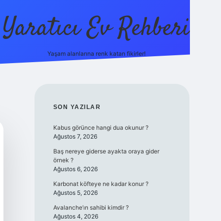
Yaratıcı Ev Rehberi
Yaşam alanlarına renk katan fikirler!
ilbet güncel gir
SIDEBAR
SON YAZILAR
Kabus görünce hangi dua okunur ?
Ağustos 7, 2026
Baş nereye giderse ayakta oraya gider
örnek ?
Ağustos 6, 2026
Karbonat köfteye ne kadar konur ?
Ağustos 5, 2026
Avalanche’ın sahibi kimdir ?
Ağustos 4, 2026