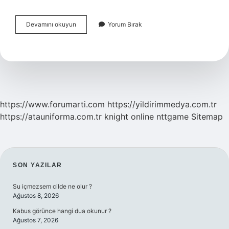
Hamilelikte
Devamını okuyun
Yorum Bırak
Bir
Sorun
Olduğu
Nasıl
Anlaşılır
https://www.forumarti.com
https://yildirimmedya.com.tr
https://atauniforma.com.tr
knight online
nttgame
Sitemap
SIDEBAR
SON YAZILAR
Su içmezsem cilde ne olur ?
Ağustos 8, 2026
Kabus görünce hangi dua okunur ?
Ağustos 7, 2026