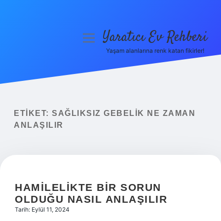
Yaratıcı Ev Rehberi
menüyü
aç
Yaşam alanlarına renk katan fikirler!
Anasayfa
Gizlilik Politikası
Yasal Uyarı
ETIKET:
SAĞLIKSIZ GEBELIK NE ZAMAN
ANLAŞILIR
Hakkımızda
HAMILELIKTE BIR SORUN
OLDUĞU NASIL ANLAŞILIR
Tarih: Eylül 11, 2024