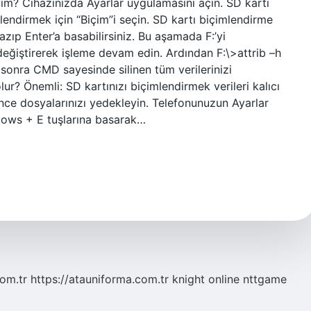
yım? Cihazınızda Ayarlar uygulamasını açın. SD kartı
imlendirmek için “Biçim”i seçin. SD kartı biçimlendirme
azıp Enter’a basabilirsiniz. Bu aşamada F:’yi
 değiştirerek işleme devam edin. Ardından F:\>attrib –h
n sonra CMD sayesinde silinen tüm verilerinizi
olur? Önemli: SD kartınızı biçimlendirmek verileri kalıcı
önce dosyalarınızı yedekleyin. Telefonunuzun Ayarlar
ndows + E tuşlarına basarak…
com.tr
https://atauniforma.com.tr
knight online
nttgame