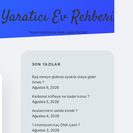
Yaratıcı Ev Rehberi
Yaşam alanlarına renk katan fikirler!
ilbet güncel giriş adresi
ilbet ye
SIDEBAR
SON YAZILAR
Baş nereye giderse ayakta oraya gider
örnek ?
Ağustos 6, 2026
Karbonat köfteye ne kadar konur ?
Ağustos 5, 2026
Avalanche’ın sahibi kimdir ?
Ağustos 4, 2026
1 kromozom kaç DNA içerir ?
Ağustos 3, 2026