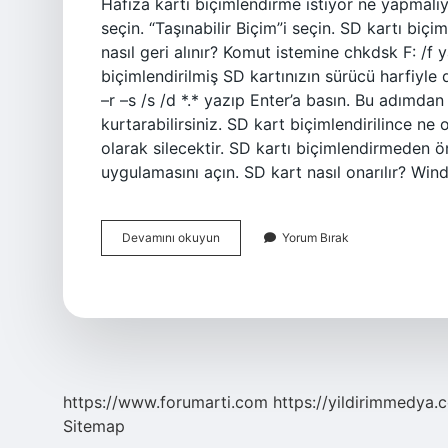
Hafıza kartı biçimlendirme istiyor ne yapmalı
seçin. “Taşınabilir Biçim”i seçin. SD kartı biç
nasıl geri alınır? Komut istemine chkdsk F: /f y
biçimlendirilmiş SD kartınızın sürücü harfiyle
–r –s /s /d *.* yazıp Enter’a basın. Bu adımda
kurtarabilirsiniz. SD kart biçimlendirilince ne 
olarak silecektir. SD kartı biçimlendirmeden 
uygulamasını açın. SD kart nasıl onarılır? Wi
Hafıza
Devamını okuyun
Yorum Bırak
Kartı
Biçimlendirme
Istiyor
Nasıl
Kurtarılır
https://www.forumarti.com
https://yildirimmedya.
Sitemap