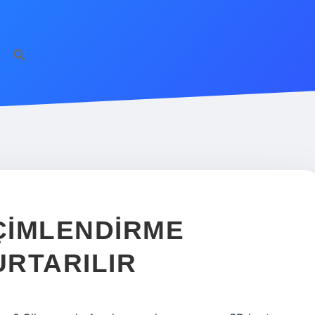
IÇIMLENDIRME
URTARILIR