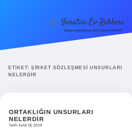
Yaratıcı Ev Rehberi
menüyü
aç
Yaşam alanlarına renk katan fikirler!
Anasayfa
Gizlilik Politikası
Yasal Uyarı
ETIKET:
ŞIRKET SÖZLEŞMESI UNSURLARI
NELERDIR
Hakkımızda
ORTAKLIĞIN UNSURLARI
NELERDIR
Tarih: Eylül 18, 2024