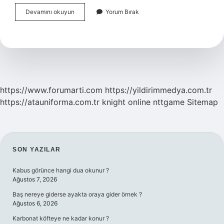
Ortaklığın
Devamını okuyun
Yorum Bırak
Unsurları
Nelerdir
https://www.forumarti.com
https://yildirimmedya.com.tr
https://atauniforma.com.tr
knight online
nttgame
Sitemap
SIDEBAR
SON YAZILAR
Kabus görünce hangi dua okunur ?
Ağustos 7, 2026
Baş nereye giderse ayakta oraya gider örnek ?
Ağustos 6, 2026
Karbonat köfteye ne kadar konur ?