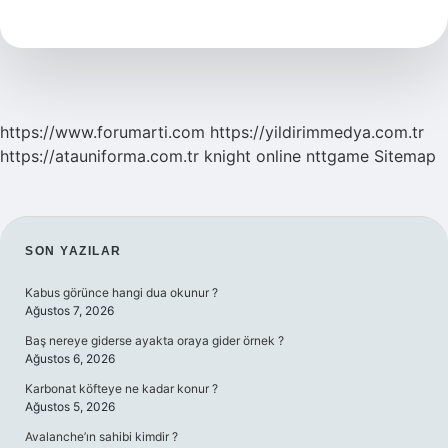
sistemi
nedir
https://www.forumarti.com
https://yildirimmedya.com.tr
https://atauniforma.com.tr
knight online
nttgame
Sitemap
SIDEBAR
SON YAZILAR
Kabus görünce hangi dua okunur ?
Ağustos 7, 2026
Baş nereye giderse ayakta oraya gider örnek ?
Ağustos 6, 2026
Karbonat köfteye ne kadar konur ?
Ağustos 5, 2026
Avalanche’ın sahibi kimdir ?