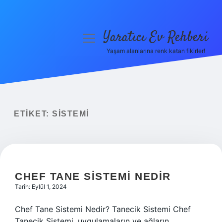
Yaratıcı Ev Rehberi
menüyü
aç
Yaşam alanlarına renk katan fikirler!
Anasayfa
Gizlilik Politikası
Yasal Uyarı
ETIKET:
SISTEMI
Hakkımızda
CHEF TANE SISTEMI NEDIR
Tarih: Eylül 1, 2024
Chef Tane Sistemi Nedir? Tanecik Sistemi Chef
Tanecik Sistemi, uygulamaların ve ağların