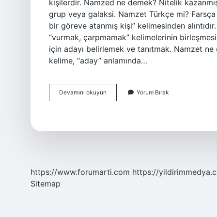
kişilerdir. Namzed ne demek? Nitelik kazanmış
grup veya galaksi. Namzet Türkçe mi? Farsça Nāmzad نامزد “1. “Nişanlanmış, taahhü
bir göreve atanmış kişi” kelimesinden alıntıdır. Bu kelime, Fars
“vurmak, çarpmamak” kelimelerinin birleşmes
için adayı belirlemek ve tanıtmak. Namzet ne
kelime, “aday” anlamında…
Namzet
Devamını okuyun
Yorum Bırak
Ne
Demek
Osmanlıca
https://www.forumarti.com
https://yildirimmedya.
Sitemap