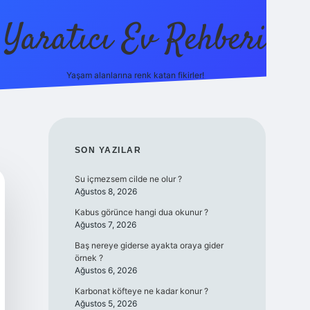
Yaratıcı Ev Rehberi
Yaşam alanlarına renk katan fikirler!
ilbet güncel giriş adresi
ilbet ye
SIDEBAR
SON YAZILAR
Su içmezsem cilde ne olur ?
Ağustos 8, 2026
Kabus görünce hangi dua okunur ?
Ağustos 7, 2026
Baş nereye giderse ayakta oraya gider
örnek ?
Ağustos 6, 2026
Karbonat köfteye ne kadar konur ?
Ağustos 5, 2026