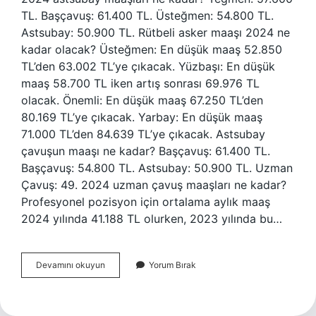
TL. Başçavuş: 61.400 TL. Üsteğmen: 54.800 TL.
Astsubay: 50.900 TL. Rütbeli asker maaşı 2024 ne
kadar olacak? Üsteğmen: En düşük maaş 52.850
TL’den 63.002 TL’ye çıkacak. Yüzbaşı: En düşük
maaş 58.700 TL iken artış sonrası 69.976 TL
olacak. Önemli: En düşük maaş 67.250 TL’den
80.169 TL’ye çıkacak. Yarbay: En düşük maaş
71.000 TL’den 84.639 TL’ye çıkacak. Astsubay
çavuşun maaşı ne kadar? Başçavuş: 61.400 TL.
Başçavuş: 54.800 TL. Astsubay: 50.900 TL. Uzman
Çavuş: 49. 2024 uzman çavuş maaşları ne kadar?
Profesyonel pozisyon için ortalama aylık maaş
2024 yılında 41.188 TL olurken, 2023 yılında bu…
2024
Devamını okuyun
Yorum Bırak
Astsubay
Maaşları
Ne
Kadar