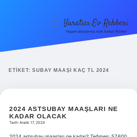
Yaratıcı Ev Rehberi
menüyü
aç
Yaşam alanlarına renk katan fikirler!
Anasayfa
Gizlilik Politikası
Yasal Uyarı
ETIKET:
SUBAY MAAŞI KAÇ TL 2024
Hakkımızda
2024 ASTSUBAY MAAŞLARI NE
KADAR OLACAK
Tarih: Aralık 17, 2024
2024 astsubay maaşları ne kadar? Teğmen: 57.600