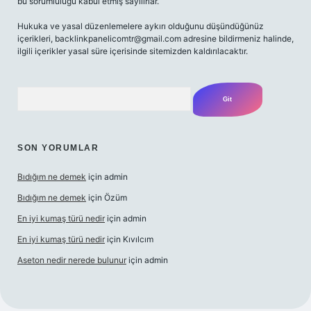
bu sorumluluğu kabul etmiş sayılırlar.
Hukuka ve yasal düzenlemelere aykırı olduğunu düşündüğünüz
içerikleri,
backlinkpanelicomtr@gmail.com
adresine bildirmeniz halinde,
ilgili içerikler yasal süre içerisinde sitemizden kaldırılacaktır.
Arama
SON YORUMLAR
Bıdığım ne demek
için
admin
Bıdığım ne demek
için
Özüm
En iyi kumaş türü nedir
için
admin
En iyi kumaş türü nedir
için
Kıvılcım
Aseton nedir nerede bulunur
için
admin