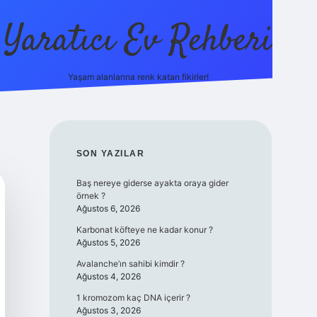
Yaratıcı Ev Rehberi
Yaşam alanlarına renk katan fikirler!
ilbet güncel giriş adresi
ilbet y
SIDEBAR
SON YAZILAR
Baş nereye giderse ayakta oraya gider
örnek ?
Ağustos 6, 2026
Karbonat köfteye ne kadar konur ?
Ağustos 5, 2026
Avalanche’ın sahibi kimdir ?
Ağustos 4, 2026
1 kromozom kaç DNA içerir ?
Ağustos 3, 2026