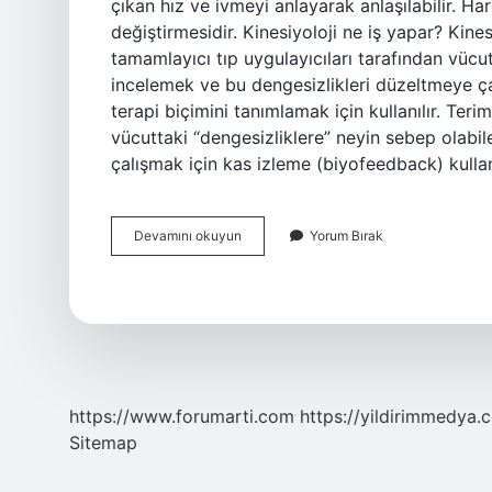
çıkan hız ve ivmeyi anlayarak anlaşılabilir. Ha
değiştirmesidir. Kinesiyoloji ne iş yapar? Kines
tamamlayıcı tıp uygulayıcıları tarafından vücu
incelemek ve bu dengesizlikleri düzeltmeye ça
terapi biçimini tanımlamak için kullanılır. Teri
vücuttaki “dengesizliklere” neyin sebep olabi
çalışmak için kas izleme (biyofeedback) kullan
Kinezyoloji
Devamını okuyun
Yorum Bırak
Nedir
Ftr
https://www.forumarti.com
https://yildirimmedya.
Sitemap