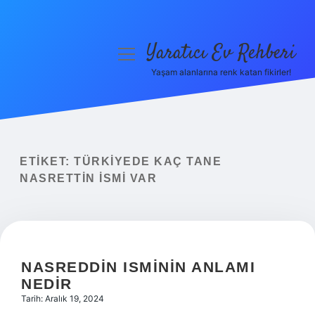
Yaratıcı Ev Rehberi
menüyü
aç
Yaşam alanlarına renk katan fikirler!
Anasayfa
Gizlilik Politikası
Yasal Uyarı
ETIKET:
TÜRKIYEDE KAÇ TANE
NASRETTIN ISMI VAR
Hakkımızda
NASREDDIN ISMININ ANLAMI
NEDIR
Tarih: Aralık 19, 2024