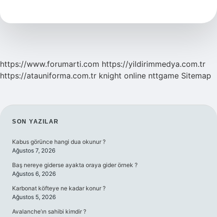
Anlamı
Nedir
https://www.forumarti.com
https://yildirimmedya.com.tr
https://atauniforma.com.tr
knight online
nttgame
Sitemap
SIDEBAR
SON YAZILAR
Kabus görünce hangi dua okunur ?
Ağustos 7, 2026
Baş nereye giderse ayakta oraya gider örnek ?
Ağustos 6, 2026
Karbonat köfteye ne kadar konur ?
Ağustos 5, 2026
Avalanche’ın sahibi kimdir ?