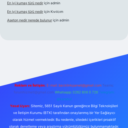
En iyi kumaş türü nedir
için
admin
En iyi kumaş türü nedir
için
Kıvılcım
Aseton nedir nerede bulunur
için
admin
esi
ilbet yeni giriş adresi
betexper giriş
Reklam ve İletişim:
E-mail:
backlinkpaneli@gmail.com
Teams:
forumhizmeti@gmail.com
Whatsapp: 0262 606 0 726
Telegram:
@karabul
Yasal Uyarı:
Sitemiz, 5651 Sayılı Kanun gereğince Bilgi Teknolojileri
ve İletişim Kurumu (BTK) tarafından onaylanmış bir Yer Sağlayıcı
olarak hizmet vermektedir. Bu nedenle, sitedeki içerikleri proaktif
olarak denetleme veya araştırma yükümlülüğümüz bulunmamaktadır.