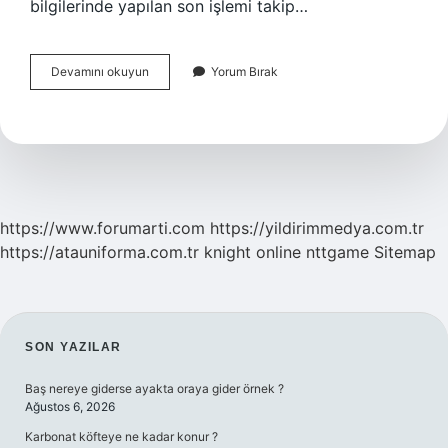
bilgilerinde yapılan son işlemi takip…
E-
Devamını okuyun
Yorum Bırak
Devlet
Boşanma
Nereden
Bakılır
https://www.forumarti.com
https://yildirimmedya.com.tr
https://atauniforma.com.tr
knight online
nttgame
Sitemap
SIDEBAR
SON YAZILAR
Baş nereye giderse ayakta oraya gider örnek ?
Ağustos 6, 2026
Karbonat köfteye ne kadar konur ?