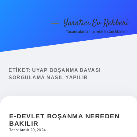
Yaratıcı Ev Rehberi
menüyü
aç
Yaşam alanlarına renk katan fikirler!
Anasayfa
Gizlilik Politikası
Yasal Uyarı
ETIKET:
UYAP BOŞANMA DAVASI
SORGULAMA NASIL YAPILIR
Hakkımızda
E-DEVLET BOŞANMA NEREDEN
BAKILIR
Tarih: Aralık 20, 2024