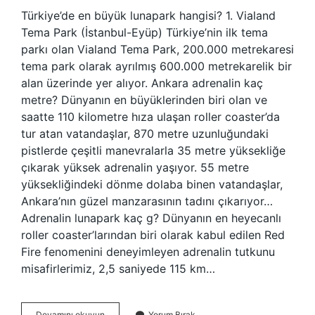
Türkiye’de en büyük lunapark hangisi? 1. Vialand
Tema Park (İstanbul-Eyüp) Türkiye’nin ilk tema
parkı olan Vialand Tema Park, 200.000 metrekaresi
tema park olarak ayrılmış 600.000 metrekarelik bir
alan üzerinde yer alıyor. Ankara adrenalin kaç
metre? Dünyanın en büyüklerinden biri olan ve
saatte 110 kilometre hıza ulaşan roller coaster’da
tur atan vatandaşlar, 870 metre uzunluğundaki
pistlerde çeşitli manevralarla 35 metre yüksekliğe
çıkarak yüksek adrenalin yaşıyor. 55 metre
yüksekliğindeki dönme dolaba binen vatandaşlar,
Ankara’nın güzel manzarasının tadını çıkarıyor…
Adrenalin lunapark kaç g? Dünyanın en heyecanlı
roller coaster’larından biri olarak kabul edilen Red
Fire fenomenini deneyimleyen adrenalin tutkunu
misafirlerimiz, 2,5 saniyede 115 km…
Adrenalin
Devamını okuyun
Yorum Bırak