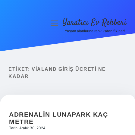
Yaratıcı Ev Rehberi
menüyü
aç
Yaşam alanlarına renk katan fikirler!
Anasayfa
Gizlilik Politikası
Yasal Uyarı
ETIKET:
VIALAND GIRIŞ ÜCRETI NE
KADAR
Hakkımızda
ADRENALIN LUNAPARK KAÇ
METRE
Tarih: Aralık 30, 2024