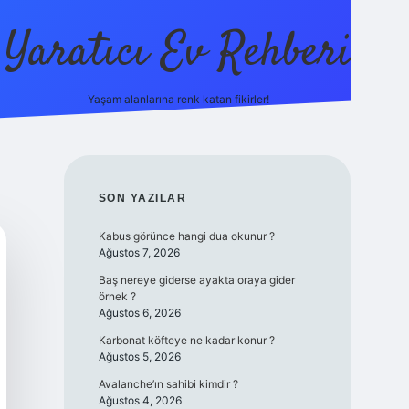
Yaratıcı Ev Rehberi
Yaşam alanlarına renk katan fikirler!
ilbet güncel giriş adresi
ilbet y
SIDEBAR
SON YAZILAR
Kabus görünce hangi dua okunur ?
Ağustos 7, 2026
Baş nereye giderse ayakta oraya gider
örnek ?
Ağustos 6, 2026
Karbonat köfteye ne kadar konur ?
Ağustos 5, 2026
Avalanche’ın sahibi kimdir ?
Ağustos 4, 2026