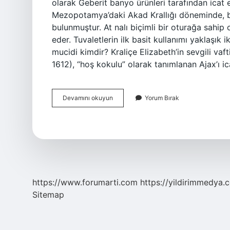
olarak Geberit banyo ürünleri tarafından icat ed
Mezopotamya’daki Akad Krallığı döneminde, bü
bulunmuştur. At nalı biçimli bir oturağa sahip 
eder. Tuvaletlerin ilk basit kullanımı yaklaşık
mucidi kimdir? Kraliçe Elizabeth’in sevgili vaf
1612), “hoş kokulu” olarak tanımlanan Ajax’ı ic
Alafrangayı
Devamını okuyun
Yorum Bırak
Kim
Icat
Etti
https://www.forumarti.com
https://yildirimmedya.
Sitemap