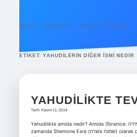
Anasayfa
Gizlilik Politikası
Yasal Uyarı
Hakkımızda
ETIKET:
YAHUDILERIN DIĞER ISMI NEDIR
YAHUDILIKTE TE
Tarih: Kasım 12, 2024
Yahudilikte amida nedir? Amida (İbranice: תפילת העמידה, Tefilat HaAmidah, “Ayakta Dua”), aynı
zamanda Shemone Esre (שמנה עשרה) olarak da bilinir, Yahudi ayinlerinin temel duasıdır. Bu dua,