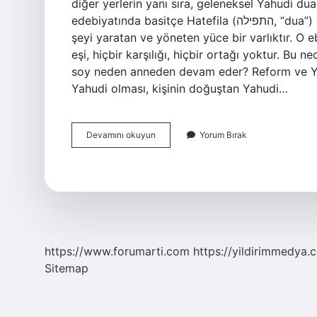
diğer yerlerin yanı sıra, geleneksel Yahudi du
edebiyatında basitçe Hatefila (התפילה, “dua”) olarak adlandırılır. Yahudilikte Tanri nedir? Tanrı her
şeyi yaratan ve yöneten yüce bir varlıktır. O e
eşi, hiçbir karşılığı, hiçbir ortağı yoktur. Bu n
soy neden anneden devam eder? Reform ve Yen
Yahudi olması, kişinin doğuştan Yahudi…
Yahudilikte
Devamını okuyun
Yorum Bırak
Teva
Ne
Demek
https://www.forumarti.com
https://yildirimmedya.
Sitemap