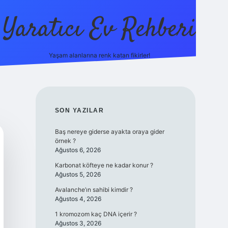
Yaratıcı Ev Rehberi
Yaşam alanlarına renk katan fikirler!
ilbet güncel giriş adresi
ilbet ye
SIDEBAR
SON YAZILAR
Baş nereye giderse ayakta oraya gider
örnek ?
Ağustos 6, 2026
Karbonat köfteye ne kadar konur ?
Ağustos 5, 2026
Avalanche’ın sahibi kimdir ?
Ağustos 4, 2026
1 kromozom kaç DNA içerir ?
Ağustos 3, 2026