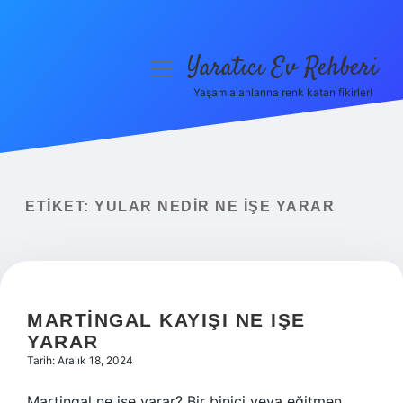
Yaratıcı Ev Rehberi
menüyü
aç
Yaşam alanlarına renk katan fikirler!
Anasayfa
Gizlilik Politikası
Yasal Uyarı
ETIKET:
YULAR NEDIR NE IŞE YARAR
Hakkımızda
MARTINGAL KAYIŞI NE IŞE
YARAR
Tarih: Aralık 18, 2024
Martingal ne işe yarar? Bir binici veya eğitmen