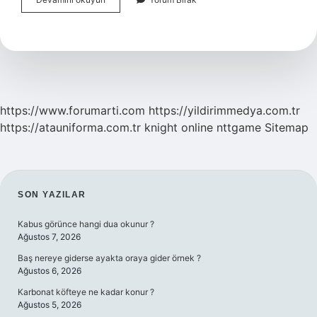
Kayışı
Ne
Işe
Yarar
https://www.forumarti.com
https://yildirimmedya.com.tr
https://atauniforma.com.tr
knight online
nttgame
Sitemap
SIDEBAR
SON YAZILAR
Kabus görünce hangi dua okunur ?
Ağustos 7, 2026
Baş nereye giderse ayakta oraya gider örnek ?
Ağustos 6, 2026
Karbonat köfteye ne kadar konur ?
Ağustos 5, 2026