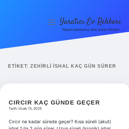
Yaratıcı Ev Rehberi
menüyü
aç
Yaşam alanlarına renk katan fikirler!
Anasayfa
Gizlilik Politikası
Yasal Uyarı
ETIKET:
ZEHIRLI ISHAL KAÇ GÜN SÜRER
Hakkımızda
CIRCIR KAÇ GÜNDE GEÇER
Tarih: Ocak 15, 2025
Cırcır ne kadar sürede geçer? Kısa süreli (akut)
ishal 1 ila 2 gün sürer. Uzun süreli (kronik) ishal