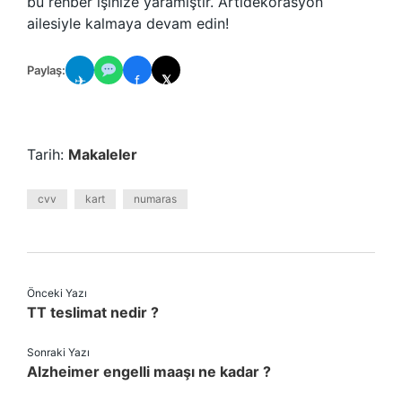
bu rehber işinize yaramıştır. Artidekorasyon
ailesiyle kalmaya devam edin!
Paylaş:
✈
f
𝕏
Tarih:
Makaleler
cvv
kart
numaras
Önceki Yazı
TT teslimat nedir ?
Sonraki Yazı
Alzheimer engelli maaşı ne kadar ?