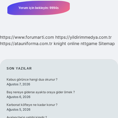
https://www.forumarti.com
https://yildirimmedya.com.tr
https://atauniforma.com.tr
knight online
nttgame
Sitemap
SIDEBAR
SON YAZILAR
Kabus görünce hangi dua okunur ?
Ağustos 7, 2026
Baş nereye giderse ayakta oraya gider örnek ?
Ağustos 6, 2026
Karbonat köfteye ne kadar konur ?
Ağustos 5, 2026
Avalanche’ın sahibi kimdir ?