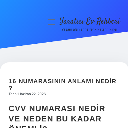
Yaratıcı Ev Rehberi
menüyü
aç
Yaşam alanlarına renk katan fikirler!
Anasayfa
Gizlilik Politikası
Yasal Uyarı
Hakkımızda
16 NUMARASININ ANLAMI NEDIR
?
Tarih: Haziran 22, 2026
CVV NUMARASI NEDIR
VE NEDEN BU KADAR