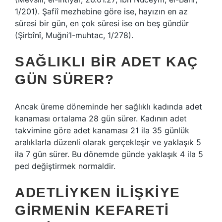
1/201). Şafiî mezhebine göre ise, hayızın en az
süresi bir gün, en çok süresi ise on beş gündür
(Şirbînî, Muğni’l-muhtac, 1/278).
SAĞLIKLI BIR ADET KAÇ
GÜN SÜRER?
Ancak üreme döneminde her sağlıklı kadında adet
kanaması ortalama 28 gün sürer. Kadının adet
takvimine göre adet kanaması 21 ila 35 günlük
aralıklarla düzenli olarak gerçekleşir ve yaklaşık 5
ila 7 gün sürer. Bu dönemde günde yaklaşık 4 ila 5
ped değiştirmek normaldir.
ADETLIYKEN ILIŞKIYE
GIRMENIN KEFARETI