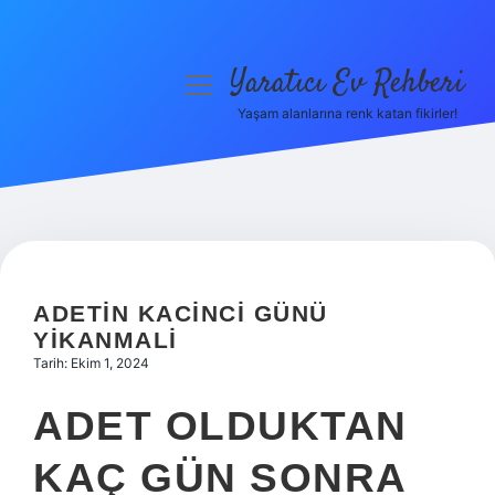
Yaratıcı Ev Rehberi
menüyü
aç
Yaşam alanlarına renk katan fikirler!
Anasayfa
Gizlilik Politikası
Yasal Uyarı
Hakkımızda
ADETIN KACINCI GÜNÜ
YIKANMALI
Tarih: Ekim 1, 2024
ADET OLDUKTAN
KAÇ GÜN SONRA