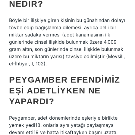
NEDIR?
Böyle bir ilişkiye giren kişinin bu günahından dolayı
tövbe edip bağışlanma dilemesi, ayrıca belli bir
miktar sadaka vermesi (adet kanamasının ilk
günlerinde cinsel ilişkide bulunmak üzere 4.009
gram altın, son günlerinde cinsel ilişkide bulunmak
üzere bu miktarın yarısı) tavsiye edilmiştir (Mevsili,
el-İhtiyar, I, 102).
PEYGAMBER EFENDIMIZ
EŞI ADETLIYKEN NE
YAPARDI?
Peygamber, adet dönemlerinde eşleriyle birlikte
yemek yedi18, onlarla aynı yatağı paylaşmaya
devam etti19 ve hatta İtikaftayken başını uzattı.