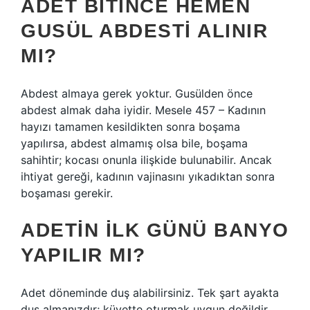
ADET BITINCE HEMEN
GUSÜL ABDESTI ALINIR
MI?
Abdest almaya gerek yoktur. Gusülden önce
abdest almak daha iyidir. Mesele 457 – Kadının
hayızı tamamen kesildikten sonra boşama
yapılırsa, abdest almamış olsa bile, boşama
sahihtir; kocası onunla ilişkide bulunabilir. Ancak
ihtiyat gereği, kadının vajinasını yıkadıktan sonra
boşaması gerekir.
ADETIN ILK GÜNÜ BANYO
YAPILIR MI?
Adet döneminde duş alabilirsiniz. Tek şart ayakta
duş almanızdır; küvette oturmak uygun değildir.