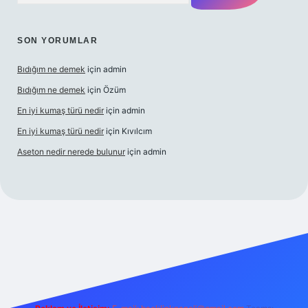
SON YORUMLAR
Bıdığım ne demek
için
admin
Bıdığım ne demek
için
Özüm
En iyi kumaş türü nedir
için
admin
En iyi kumaş türü nedir
için
Kıvılcım
Aseton nedir nerede bulunur
için
admin
ş adresi
betexper giriş