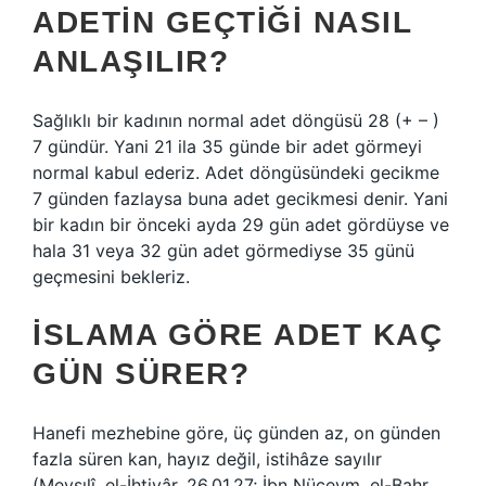
ADETIN GEÇTIĞI NASIL
ANLAŞILIR?
Sağlıklı bir kadının normal adet döngüsü 28 (+ – )
7 gündür. Yani 21 ila 35 günde bir adet görmeyi
normal kabul ederiz. Adet döngüsündeki gecikme
7 günden fazlaysa buna adet gecikmesi denir. Yani
bir kadın bir önceki ayda 29 gün adet gördüyse ve
hala 31 veya 32 gün adet görmediyse 35 günü
geçmesini bekleriz.
İSLAMA GÖRE ADET KAÇ
GÜN SÜRER?
Hanefi mezhebine göre, üç günden az, on günden
fazla süren kan, hayız değil, istihâze sayılır
(Mevsılî, el-İhtiyâr, 26.01.27; İbn Nüceym, el-Bahr,