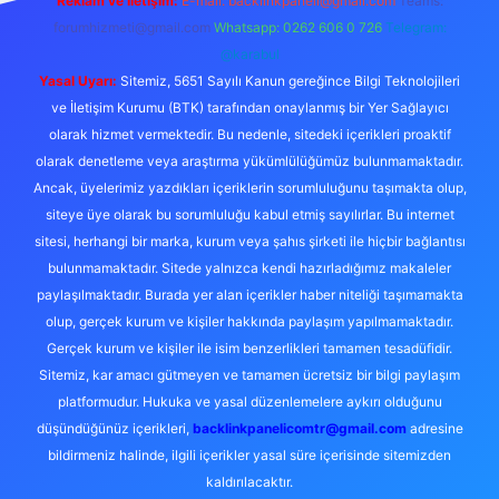
Reklam ve İletişim:
E-mail:
backlinkpaneli@gmail.com
Teams:
forumhizmeti@gmail.com
Whatsapp: 0262 606 0 726
Telegram:
@karabul
Yasal Uyarı:
Sitemiz, 5651 Sayılı Kanun gereğince Bilgi Teknolojileri
ve İletişim Kurumu (BTK) tarafından onaylanmış bir Yer Sağlayıcı
olarak hizmet vermektedir. Bu nedenle, sitedeki içerikleri proaktif
olarak denetleme veya araştırma yükümlülüğümüz bulunmamaktadır.
Ancak, üyelerimiz yazdıkları içeriklerin sorumluluğunu taşımakta olup,
siteye üye olarak bu sorumluluğu kabul etmiş sayılırlar. Bu internet
sitesi, herhangi bir marka, kurum veya şahıs şirketi ile hiçbir bağlantısı
bulunmamaktadır. Sitede yalnızca kendi hazırladığımız makaleler
paylaşılmaktadır. Burada yer alan içerikler haber niteliği taşımamakta
olup, gerçek kurum ve kişiler hakkında paylaşım yapılmamaktadır.
Gerçek kurum ve kişiler ile isim benzerlikleri tamamen tesadüfidir.
Sitemiz, kar amacı gütmeyen ve tamamen ücretsiz bir bilgi paylaşım
platformudur. Hukuka ve yasal düzenlemelere aykırı olduğunu
düşündüğünüz içerikleri,
backlinkpanelicomtr@gmail.com
adresine
bildirmeniz halinde, ilgili içerikler yasal süre içerisinde sitemizden
kaldırılacaktır.