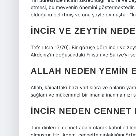
Tin Suresi’nde incirin zikredildiği “İncire ve z
etmesi, bu meyvenin önemini göstermektedir. Al
olduğunu belirtmiş ve onu şöyle övmüştür: “İnc
İNCIR VE ZEYTIN NED
Tefsir İsra 17/70). Bir görüşe göre incir ve ze
Akdeniz’in doğusundaki Filistin ve Suriye’yi s
ALLAH NEDEN YEMIN E
Allah, kâinattaki bazı varlıklara ve onların ya
sağlam ve mükemmel bir imanla inanmamızı sağ
İNCIR NEDEN CENNET
Tüm dinlerde cennet ağacı olarak kabul edilen 
olmuştur. Hz. Adem, cennette çıplaklığını örtm