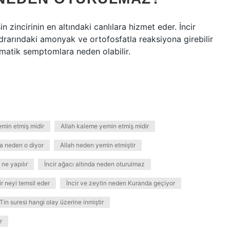
in zincirinin en altındaki canlılara hizmet eder. İncir
 idrarındaki amonyak ve ortofosfatla reaksiyona girebilir
omatik semptomlara neden olabilir.
emin etmiş midir
Allah kaleme yemin etmiş midir
a neden o diyor
Allah neden yemin etmiştir
ne yapılır
İncir ağacı altında neden oturulmaz
ir neyi temsil eder
İncir ve zeytin neden Kuranda geçiyor
Tin suresi hangi olay üzerine inmiştir
r