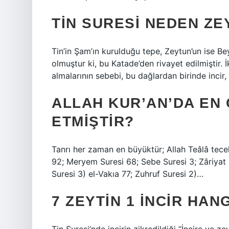
TIN SURESI NEDEN ZEY
Tin’in Şam’ın kurulduğu tepe, Zeytun’un ise B
olmuştur ki, bu Katade’den rivayet edilmiştir. 
almalarının sebebi, bu dağlardan birinde incir,
ALLAH KUR’AN’DA EN
ETMIŞTIR?
Tanrı her zaman en büyüktür; Allah Teâlâ tecel
92; Meryem Suresi 68; Sebe Suresi 3; Zâriyat 
Suresi 3) el-Vakıa 77; Zuhruf Suresi 2)…
7 ZEYTIN 1 INCIR HA