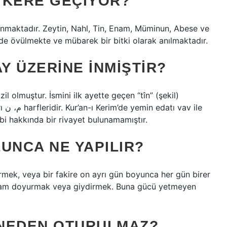
 KERE GEÇIYOR?
unmaktadır. Zeytin, Nahl, Tin, Enam, Müminun, Abese ve
de övülmekte ve mübarek bir bitki olarak anılmaktadır.
Y ÜZERINE INMIŞTIR?
olmuştur. İsmini ilk ayette geçen “tîn” (şekil)
ile
bi hakkında bir rivayet bulunamamıştır.
UNCA NE YAPILIR?
vermek, veya bir fakire on ayrı gün boyunca her gün birer
akşam doyurmak veya giydirmek. Buna gücü yetmeyen
A NEDEN OTURULMAZ?