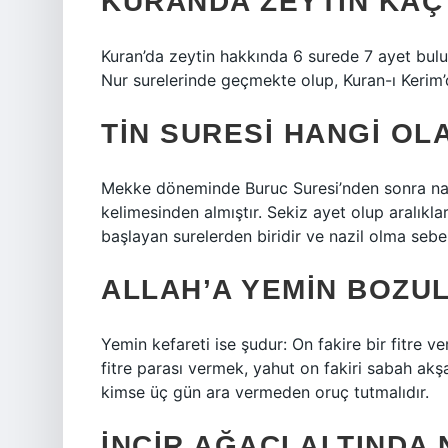
KURANDA ZEYTIN KAÇ
Kuran’da zeytin hakkında 6 surede 7 ayet bul
Nur surelerinde geçmekte olup, Kuran-ı Kerim’
TIN SURESI HANGI OLA
Mekke döneminde Buruc Suresi’nden sonra nazil 
kelimesinden almıştır. Sekiz ayet olup aralıkları م، ن harfleridir. Kur’an-ı Kerim’de yemin edatı vav 
başlayan surelerden biridir ve nazil olma sebe
ALLAH’A YEMIN BOZUL
Yemin kefareti ise şudur: On fakire bir fitre 
fitre parası vermek, yahut on fakiri sabah 
kimse üç gün ara vermeden oruç tutmalıdır.
İNCIR AĞACI ALTIND