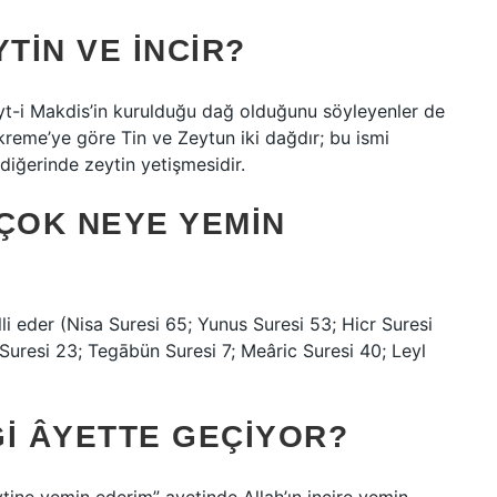
TIN VE INCIR?
eyt-i Makdis’in kurulduğu dağ olduğunu söyleyenler de
İkreme’ye göre Tin ve Zeytun iki dağdır; bu ismi
 diğerinde zeytin yetişmesidir.
 ÇOK NEYE YEMIN
li eder (Nisa Suresi 65; Yunus Suresi 53; Hicr Suresi
Suresi 23; Tegābün Suresi 7; Meâric Suresi 40; Leyl
NGI ÂYETTE GEÇIYOR?