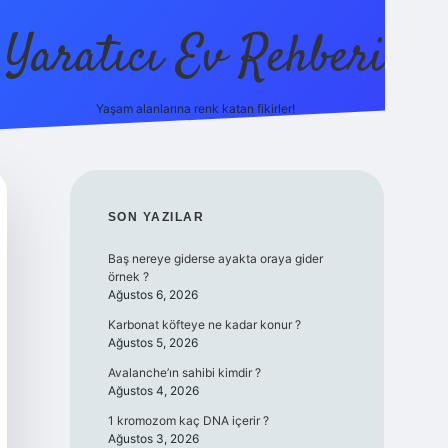
Yaratıcı Ev Rehberi
Yaşam alanlarına renk katan fikirler!
ilbet güncel giriş adresi
ilbet yeni 
SIDEBAR
SON YAZILAR
Baş nereye giderse ayakta oraya gider
örnek ?
Ağustos 6, 2026
Karbonat köfteye ne kadar konur ?
Ağustos 5, 2026
Avalanche’ın sahibi kimdir ?
Ağustos 4, 2026
1 kromozom kaç DNA içerir ?
Ağustos 3, 2026