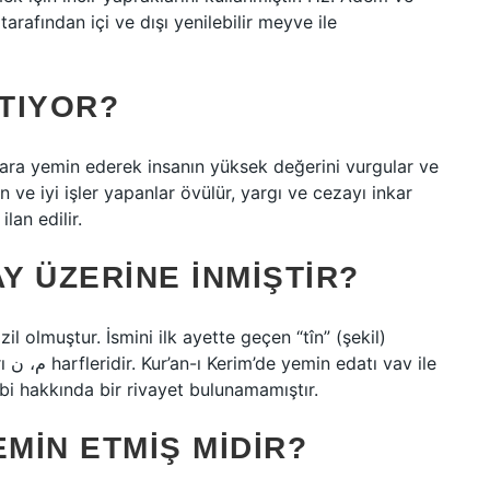
tarafından içi ve dışı yenilebilir meyve ile
ATIYOR?
klara yemin ederek insanın yüksek değerini vurgular ve
n ve iyi işler yapanlar övülür, yargı ve cezayı inkar
lan edilir.
Y ÜZERINE INMIŞTIR?
olmuştur. İsmini ilk ayette geçen “tîn” (şekil)
ile
bi hakkında bir rivayet bulunamamıştır.
EMIN ETMIŞ MIDIR?