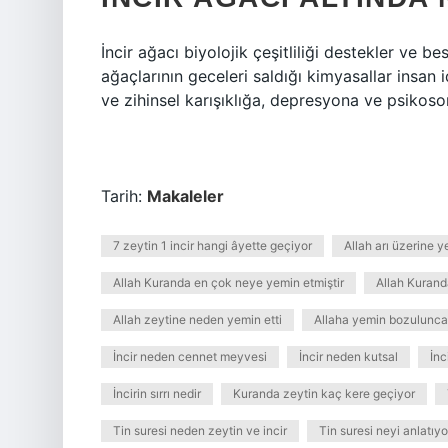
İncir ağacı biyolojik çeşitliliği destekler ve bes
ağaçlarının geceleri saldığı kimyasallar insan
ve zihinsel karışıklığa, depresyona ve psikos
Tarih:
Makaleler
7 zeytin 1 incir hangi âyette geçiyor
Allah arı üzerine y
Allah Kuranda en çok neye yemin etmiştir
Allah Kurand
Allah zeytine neden yemin etti
Allaha yemin bozulunca 
İncir neden cennet meyvesi
İncir neden kutsal
İnc
İncirin sırrı nedir
Kuranda zeytin kaç kere geçiyor
Tin suresi neden zeytin ve incir
Tin suresi neyi anlatıyo