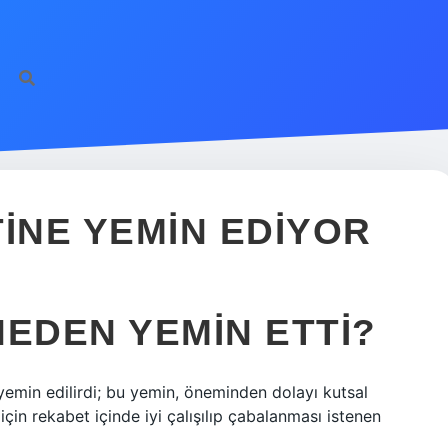
TINE YEMIN EDIYOR
NEDEN YEMIN ETTI?
 yemin edilirdi; bu yemin, öneminden dolayı kutsal
çin rekabet içinde iyi çalışılıp çabalanması istenen