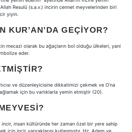
eytine yemin ederim” ayetinde Allah’ın incire yemin
lah Resulü (s.a.v.) incirin cennet meyvelerinden biri
ir yiyin.
EN KUR’AN’DA GEÇIYOR?
ytin mecazi olarak bu ağaçların bol olduğu ülkeleri, yani
embolize eder.
TMIŞTIR?
ratıcısı ve düzenleyicisine dikkatimizi çekmek ve O’na
lamak için bu varlıklarla yemin etmiştir (20).
 MEYVESI?
incir, insan kültüründe her zaman özel bir yere sahip
ek için incir yapraklarını kullanmıştır. Hz. Adem ve