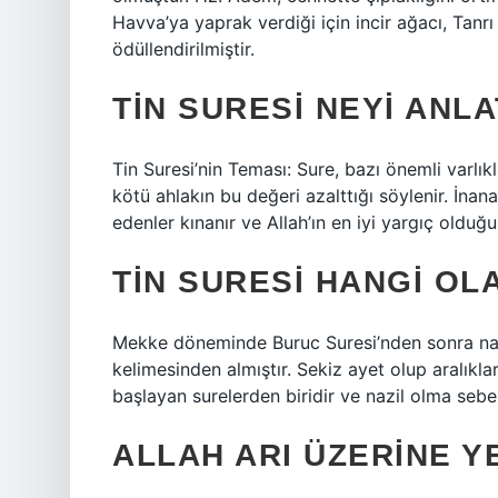
Havva’ya yaprak verdiği için incir ağacı, Tanrı 
ödüllendirilmiştir.
TIN SURESI NEYI ANL
Tin Suresi’nin Teması: Sure, bazı önemli varlı
kötü ahlakın bu değeri azalttığı söylenir. İnana
edenler kınanır ve Allah’ın en iyi yargıç olduğu i
TIN SURESI HANGI OLA
Mekke döneminde Buruc Suresi’nden sonra nazil 
kelimesinden almıştır. Sekiz ayet olup aralıkları م، ن harfleridir. Kur’an-ı Kerim’de yemin edatı vav 
başlayan surelerden biridir ve nazil olma sebe
ALLAH ARI ÜZERINE Y