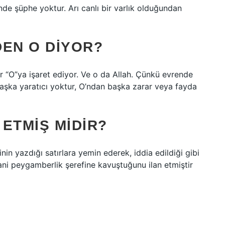
de şüphe yoktur. Arı canlı bir varlık olduğundan
DEN O DIYOR?
bir “O”ya işaret ediyor. Ve o da Allah. Çünkü evrende
aşka yaratıcı yoktur, O’ndan başka zarar veya fayda
ETMIŞ MIDIR?
n yazdığı satırlara yemin ederek, iddia edildiği gibi
 yani peygamberlik şerefine kavuştuğunu ilan etmiştir
?