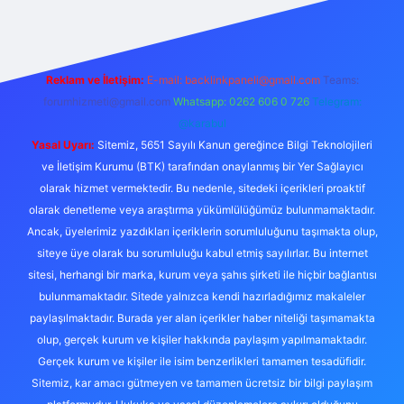
Reklam ve İletişim:
E-mail:
backlinkpaneli@gmail.com
Teams:
forumhizmeti@gmail.com
Whatsapp: 0262 606 0 726
Telegram:
@karabul
Yasal Uyarı:
Sitemiz, 5651 Sayılı Kanun gereğince Bilgi Teknolojileri
ve İletişim Kurumu (BTK) tarafından onaylanmış bir Yer Sağlayıcı
olarak hizmet vermektedir. Bu nedenle, sitedeki içerikleri proaktif
olarak denetleme veya araştırma yükümlülüğümüz bulunmamaktadır.
Ancak, üyelerimiz yazdıkları içeriklerin sorumluluğunu taşımakta olup,
siteye üye olarak bu sorumluluğu kabul etmiş sayılırlar. Bu internet
sitesi, herhangi bir marka, kurum veya şahıs şirketi ile hiçbir bağlantısı
bulunmamaktadır. Sitede yalnızca kendi hazırladığımız makaleler
paylaşılmaktadır. Burada yer alan içerikler haber niteliği taşımamakta
olup, gerçek kurum ve kişiler hakkında paylaşım yapılmamaktadır.
Gerçek kurum ve kişiler ile isim benzerlikleri tamamen tesadüfidir.
Sitemiz, kar amacı gütmeyen ve tamamen ücretsiz bir bilgi paylaşım