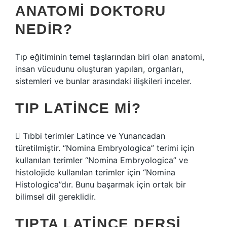
ANATOMI DOKTORU
NEDIR?
Tıp eğitiminin temel taşlarından biri olan anatomi,
insan vücudunu oluşturan yapıları, organları,
sistemleri ve bunlar arasındaki ilişkileri inceler.
TIP LATINCE MI?
 Tıbbi terimler Latince ve Yunancadan
türetilmiştir. “Nomina Embryologica” terimi için
kullanılan terimler “Nomina Embryologica” ve
histolojide kullanılan terimler için “Nomina
Histologica”dır. Bunu başarmak için ortak bir
bilimsel dil gereklidir.
TIPTA LATINCE DERSI