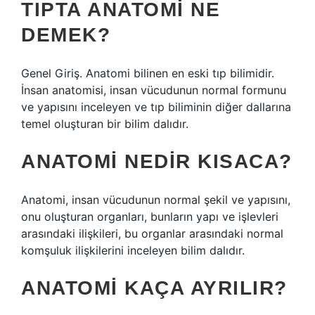
TIPTA ANATOMI NE
DEMEK?
Genel Giriş. Anatomi bilinen en eski tıp bilimidir.
İnsan anatomisi, insan vücudunun normal formunu
ve yapısını inceleyen ve tıp biliminin diğer dallarına
temel oluşturan bir bilim dalıdır.
ANATOMI NEDIR KISACA?
Anatomi, insan vücudunun normal şekil ve yapısını,
onu oluşturan organları, bunların yapı ve işlevleri
arasındaki ilişkileri, bu organlar arasındaki normal
komşuluk ilişkilerini inceleyen bilim dalıdır.
ANATOMI KAÇA AYRILIR?