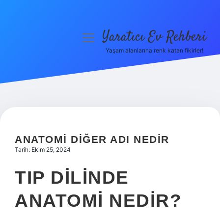
Yaratıcı Ev Rehberi
menüyü
aç
Yaşam alanlarına renk katan fikirler!
Anasayfa
Gizlilik Politikası
Yasal Uyarı
Hakkımızda
ANATOMI DIĞER ADI NEDIR
Tarih: Ekim 25, 2024
TIP DILINDE
ANATOMI NEDIR?