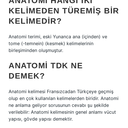
ANATOMI HANGI IKI
KELIMEDEN TÜREMIŞ BIR
KELIMEDIR?
Anatomi terimi, eski Yunanca ana (içinden) ve
tome (-temnein) (kesmek) kelimelerinin
birleşiminden oluşmuştur.
ANATOMI TDK NE
DEMEK?
Anatomi kelimesi Fransızcadan Türkçeye geçmiş
olup en çok kullanılan kelimelerden biridir. Anatomi
ne anlama geliyor sorusunun cevabı şu şekilde
verilebilir: Anatomi kelimesinin genel anlamı vücut
yapısı, gövde yapısı demektir.