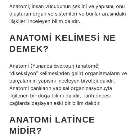
Anatomi, insan vücudunun şeklini ve yapısını, onu
oluşturan organ ve sistemleri ve bunlar arasındaki
ilişkileri inceleyen bilim dalıdır.
ANATOMI KELIMESI NE
DEMEK?
Anatomi (Yunanca ἀνατομή (anatomḗ)
“diseksiyon” kelimesinden gelir) organizmaların ve
parçalarının yapısını inceleyen biyoloji dalıdır.
Anatomi canlıların yapısal organizasyonuyla
ilgilenen bir doğa bilimi dalıdır. Tarih öncesi
çağlarda başlayan eski bir bilim dalıdır.
ANATOMI LATINCE
MIDIR?