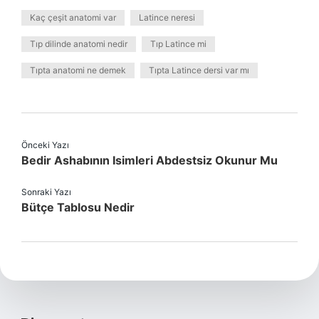
Kaç çeşit anatomi var
Latince neresi
Tıp dilinde anatomi nedir
Tıp Latince mi
Tıpta anatomi ne demek
Tıpta Latince dersi var mı
Önceki Yazı
Bedir Ashabının Isimleri Abdestsiz Okunur Mu
Sonraki Yazı
Bütçe Tablosu Nedir