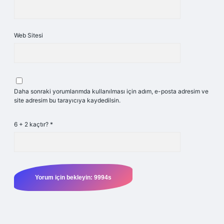
Web Sitesi
Daha sonraki yorumlarımda kullanılması için adım, e-posta adresim ve
site adresim bu tarayıcıya kaydedilsin.
6 + 2 kaçtır?
*