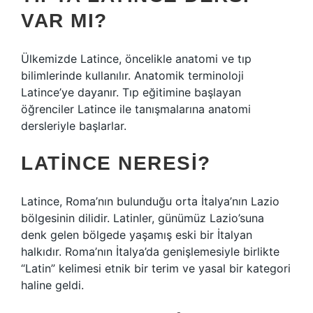
VAR MI?
Ülkemizde Latince, öncelikle anatomi ve tıp
bilimlerinde kullanılır. Anatomik terminoloji
Latince’ye dayanır. Tıp eğitimine başlayan
öğrenciler Latince ile tanışmalarına anatomi
dersleriyle başlarlar.
LATINCE NERESI?
Latince, Roma’nın bulunduğu orta İtalya’nın Lazio
bölgesinin dilidir. Latinler, günümüz Lazio’suna
denk gelen bölgede yaşamış eski bir İtalyan
halkıdır. Roma’nın İtalya’da genişlemesiyle birlikte
“Latin” kelimesi etnik bir terim ve yasal bir kategori
haline geldi.