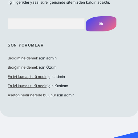
ilgili içerikler yasal süre içerisinde sitemizden kaldırılacaktır.
Arama
SON YORUMLAR
Bıdığım ne demek
için
admin
Bıdığım ne demek
için
Özüm
En iyi kumaş türü nedir
için
admin
En iyi kumaş türü nedir
için
Kıvılcım
Aseton nedir nerede bulunur
için
admin
 giriş adresi
betexper giriş