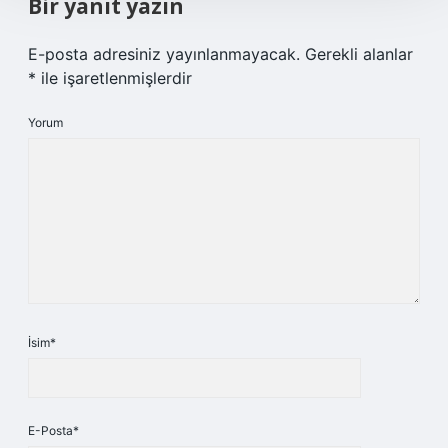
Bir yanıt yazın
E-posta adresiniz yayınlanmayacak.
Gerekli alanlar
*
ile işaretlenmişlerdir
Yorum
İsim*
E-Posta*