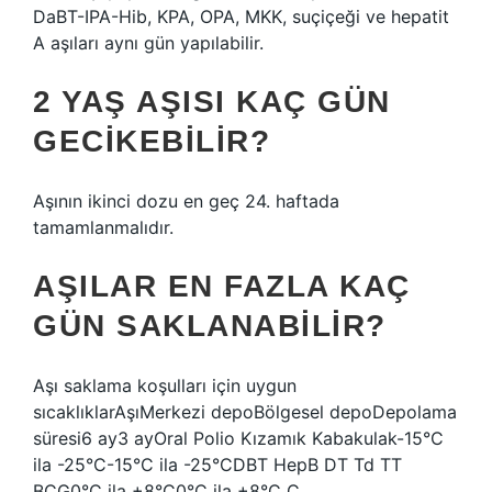
DaBT-IPA-Hib, KPA, OPA, MKK, suçiçeği ve hepatit
A aşıları aynı gün yapılabilir.
2 YAŞ AŞISI KAÇ GÜN
GECIKEBILIR?
Aşının ikinci dozu en geç 24. haftada
tamamlanmalıdır.
AŞILAR EN FAZLA KAÇ
GÜN SAKLANABILIR?
Aşı saklama koşulları için uygun
sıcaklıklarAşıMerkezi depoBölgesel depoDepolama
süresi6 ay3 ayOral Polio Kızamık Kabakulak-15°C
ila -25°C-15°C ila -25°CDBT HepB DT Td TT
BCG0°C ila +8°C0°C ila +8°C C.