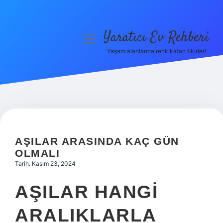
Yaratıcı Ev Rehberi
menüyü
aç
Yaşam alanlarına renk katan fikirler!
Anasayfa
Gizlilik Politikası
Yasal Uyarı
Hakkımızda
AŞILAR ARASINDA KAÇ GÜN
OLMALI
Tarih: Kasım 23, 2024
AŞILAR HANGI
ARALIKLARLA