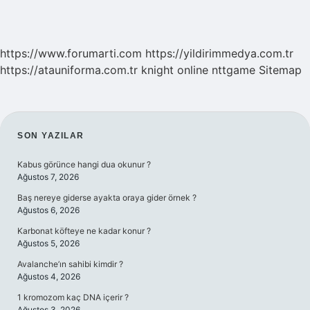
https://www.forumarti.com
https://yildirimmedya.com.tr
https://atauniforma.com.tr
knight online
nttgame
Sitemap
SIDEBAR
SON YAZILAR
Kabus görünce hangi dua okunur ?
Ağustos 7, 2026
Baş nereye giderse ayakta oraya gider örnek ?
Ağustos 6, 2026
Karbonat köfteye ne kadar konur ?
Ağustos 5, 2026
Avalanche’ın sahibi kimdir ?
Ağustos 4, 2026
1 kromozom kaç DNA içerir ?
Ağustos 3, 2026