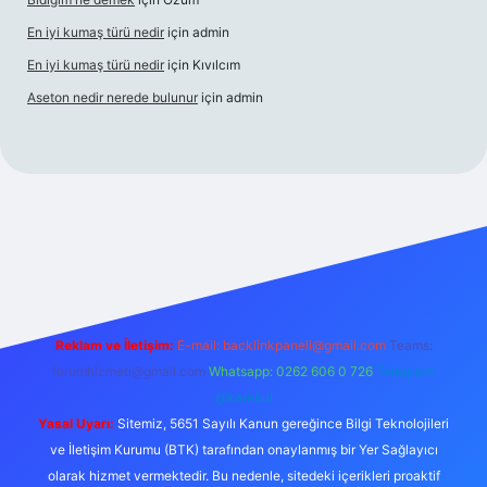
En iyi kumaş türü nedir
için
admin
En iyi kumaş türü nedir
için
Kıvılcım
Aseton nedir nerede bulunur
için
admin
ni giriş adresi
betexper giriş
Reklam ve İletişim:
E-mail:
backlinkpaneli@gmail.com
Teams:
forumhizmeti@gmail.com
Whatsapp: 0262 606 0 726
Telegram:
@karabul
Yasal Uyarı:
Sitemiz, 5651 Sayılı Kanun gereğince Bilgi Teknolojileri
ve İletişim Kurumu (BTK) tarafından onaylanmış bir Yer Sağlayıcı
olarak hizmet vermektedir. Bu nedenle, sitedeki içerikleri proaktif