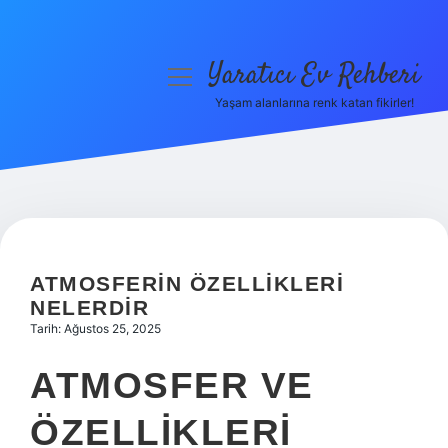
Yaratıcı Ev Rehberi
menüyü
aç
Yaşam alanlarına renk katan fikirler!
Anasayfa
Gizlilik Politikası
Yasal Uyarı
Hakkımızda
ATMOSFERIN ÖZELLIKLERI
NELERDIR
Tarih: Ağustos 25, 2025
ATMOSFER VE
ÖZELLIKLERI