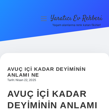
Yaratıcı Ev Rehberi
menüyü
aç
Yaşam alanlarına renk katan fikirler!
Anasayfa
Gizlilik Politikası
Yasal Uyarı
Hakkımızda
AVUÇ IÇI KADAR DEYIMININ
ANLAMI NE
Tarih: Nisan 22, 2025
AVUÇ IÇI KADAR
DEYIMININ ANLAMI