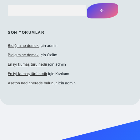
Arama
SON YORUMLAR
Bıdığım ne demek
için
admin
Bıdığım ne demek
için
Özüm
En iyi kumaş türü nedir
için
admin
En iyi kumaş türü nedir
için
Kıvılcım
Aseton nedir nerede bulunur
için
admin
güncel giriş adresi
ilbet yeni giriş adresi
betexper giriş