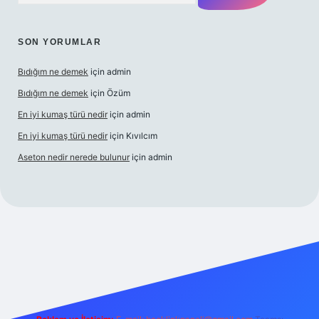
SON YORUMLAR
Bıdığım ne demek
için
admin
Bıdığım ne demek
için
Özüm
En iyi kumaş türü nedir
için
admin
En iyi kumaş türü nedir
için
Kıvılcım
Aseton nedir nerede bulunur
için
admin
cel giriş adresi
ilbet yeni giriş adresi
betexper giriş