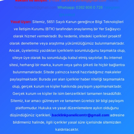
Reklam ve İletişim:
E-mail:
backlinkpaneli@gmail.com
Teams:
forumhizmeti@gmail.com
Whatsapp: 0262 606 0 726
Telegram:
@karabul
Yasal Uyarı:
Sitemiz, 5651 Sayılı Kanun gereğince Bilgi Teknolojileri
ve İletişim Kurumu (BTK) tarafından onaylanmış bir Yer Sağlayıcı
olarak hizmet vermektedir. Bu nedenle, sitedeki içerikleri proaktif
olarak denetleme veya araştırma yükümlülüğümüz bulunmamaktadır.
Ancak, üyelerimiz yazdıkları içeriklerin sorumluluğunu taşımakta olup,
siteye üye olarak bu sorumluluğu kabul etmiş sayılırlar. Bu internet
sitesi, herhangi bir marka, kurum veya şahıs şirketi ile hiçbir bağlantısı
bulunmamaktadır. Sitede yalnızca kendi hazırladığımız makaleler
paylaşılmaktadır. Burada yer alan içerikler haber niteliği taşımamakta
olup, gerçek kurum ve kişiler hakkında paylaşım yapılmamaktadır.
Gerçek kurum ve kişiler ile isim benzerlikleri tamamen tesadüfidir.
Sitemiz, kar amacı gütmeyen ve tamamen ücretsiz bir bilgi paylaşım
platformudur. Hukuka ve yasal düzenlemelere aykırı olduğunu
düşündüğünüz içerikleri,
backlinkpanelicomtr@gmail.com
adresine
bildirmeniz halinde, ilgili içerikler yasal süre içerisinde sitemizden
kaldırılacaktır.