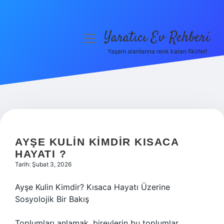
Yaratıcı Ev Rehberi
menüyü
aç
Yaşam alanlarına renk katan fikirler!
Anasayfa
Gizlilik Politikası
Yasal Uyarı
Hakkımızda
AYŞE KULIN KIMDIR KISACA
HAYATI ?
Tarih: Şubat 3, 2026
Ayşe Kulin Kimdir? Kısaca Hayatı Üzerine
Sosyolojik Bir Bakış
Toplumları anlamak, bireylerin bu toplumlar