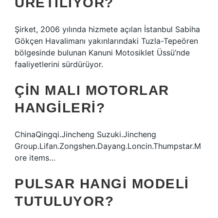
ÜRETILIYOR?
Şirket, 2006 yılında hizmete açılan İstanbul Sabiha
Gökçen Havalimanı yakınlarındaki Tuzla-Tepeören
bölgesinde bulunan Kanuni Motosiklet Üssü’nde
faaliyetlerini sürdürüyor.
ÇIN MALI MOTORLAR
HANGILERI?
ChinaQingqi.Jincheng Suzuki.Jincheng
Group.Lifan.Zongshen.Dayang.Loncin.Thumpstar.M
ore items…
PULSAR HANGI MODELI
TUTULUYOR?