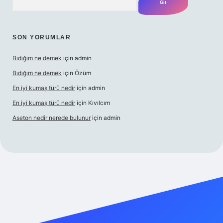
SON YORUMLAR
Bıdığım ne demek
için
admin
Bıdığım ne demek
için
Özüm
En iyi kumaş türü nedir
için
admin
En iyi kumaş türü nedir
için
Kıvılcım
Aseton nedir nerede bulunur
için
admin
üncel giriş adresi
ilbet yeni giriş adresi
betexper giriş