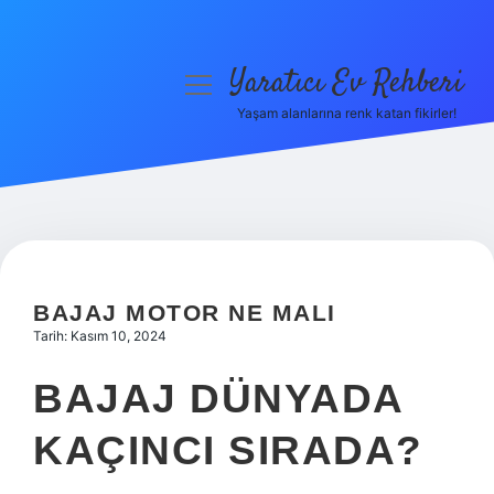
Yaratıcı Ev Rehberi
menüyü
aç
Yaşam alanlarına renk katan fikirler!
Anasayfa
Gizlilik Politikası
Yasal Uyarı
Hakkımızda
BAJAJ MOTOR NE MALI
Tarih: Kasım 10, 2024
BAJAJ DÜNYADA
KAÇINCI SIRADA?