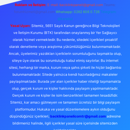
Reklam ve İletişim:
E-mail:
backlinkpaneli@gmail.com
Teams:
forumhizmeti@gmail.com
Whatsapp: 0262 606 0 726
Telegram:
@karabul
Yasal Uyarı:
Sitemiz, 5651 Sayılı Kanun gereğince Bilgi Teknolojileri
ve İletişim Kurumu (BTK) tarafından onaylanmış bir Yer Sağlayıcı
olarak hizmet vermektedir. Bu nedenle, sitedeki içerikleri proaktif
olarak denetleme veya araştırma yükümlülüğümüz bulunmamaktadır.
Ancak, üyelerimiz yazdıkları içeriklerin sorumluluğunu taşımakta olup,
siteye üye olarak bu sorumluluğu kabul etmiş sayılırlar. Bu internet
sitesi, herhangi bir marka, kurum veya şahıs şirketi ile hiçbir bağlantısı
bulunmamaktadır. Sitede yalnızca kendi hazırladığımız makaleler
paylaşılmaktadır. Burada yer alan içerikler haber niteliği taşımamakta
olup, gerçek kurum ve kişiler hakkında paylaşım yapılmamaktadır.
Gerçek kurum ve kişiler ile isim benzerlikleri tamamen tesadüfidir.
Sitemiz, kar amacı gütmeyen ve tamamen ücretsiz bir bilgi paylaşım
platformudur. Hukuka ve yasal düzenlemelere aykırı olduğunu
düşündüğünüz içerikleri,
backlinkpanelicomtr@gmail.com
adresine
bildirmeniz halinde, ilgili içerikler yasal süre içerisinde sitemizden