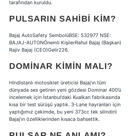
tarafından kuruldu.
PULSARIN SAHIBI KIM?
Bajaj AutoSafety SembolüBSE: 532977 NSE:
BAJAJ-AUTONÖnemli KişilerRahul Bajaj (Başkan)
Rajiv Bajaj (CEO)Gelir226.
DOMINAR KIMIN MALI?
Hindistanlı motosiklet üreticisi Bajaj’ın tüm
dünyada ses getiren yeni gözdesi Dominar 400’ü
incelemek için İstanbul’daki Kualkan fabrikasında
kısa bir test sürüşü yaptık. 3-Lane hayranları için
yaptığımız çekimde, bu yeni 373cc tek silindirli
Bajaj’ın özelliklerinden kısaca bahsettik.
PULSAR NE ANLAMI?