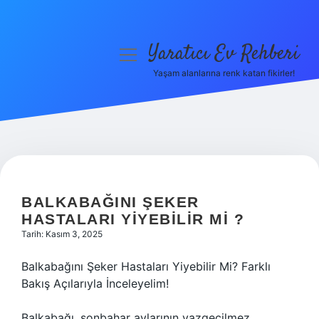
Yaratıcı Ev Rehberi
menüyü
aç
Yaşam alanlarına renk katan fikirler!
Anasayfa
Gizlilik Politikası
Yasal Uyarı
Hakkımızda
BALKABAĞINI ŞEKER
HASTALARI YIYEBILIR MI ?
Tarih: Kasım 3, 2025
Balkabağını Şeker Hastaları Yiyebilir Mi? Farklı
Bakış Açılarıyla İnceleyelim!
Balkabağı, sonbahar aylarının vazgeçilmez