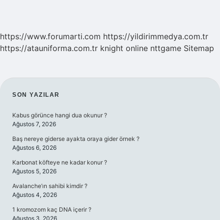
https://www.forumarti.com
https://yildirimmedya.com.tr
https://atauniforma.com.tr
knight online
nttgame
Sitemap
SIDEBAR
SON YAZILAR
Kabus görünce hangi dua okunur ?
Ağustos 7, 2026
Baş nereye giderse ayakta oraya gider örnek ?
Ağustos 6, 2026
Karbonat köfteye ne kadar konur ?
Ağustos 5, 2026
Avalanche’ın sahibi kimdir ?
Ağustos 4, 2026
1 kromozom kaç DNA içerir ?
Ağustos 3, 2026