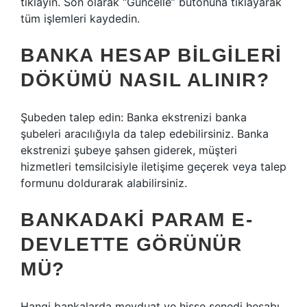
tıklayın. Son olarak “Güncelle” butonuna tıklayarak
tüm işlemleri kaydedin.
BANKA HESAP BILGILERI
DÖKÜMÜ NASIL ALINIR?
Şubeden talep edin: Banka ekstrenizi banka
şubeleri aracılığıyla da talep edebilirsiniz. Banka
ekstrenizi şubeye şahsen giderek, müşteri
hizmetleri temsilcisiyle iletişime geçerek veya talep
formunu doldurarak alabilirsiniz.
BANKADAKI PARAM E-
DEVLETTE GÖRÜNÜR
MÜ?
Hangi bankalarda mevduat ve hisse senedi hesabı