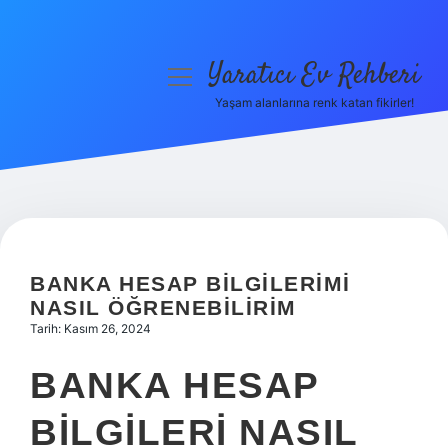
Yaratıcı Ev Rehberi
menüyü
aç
Yaşam alanlarına renk katan fikirler!
Anasayfa
Gizlilik Politikası
Yasal Uyarı
Hakkımızda
BANKA HESAP BILGILERIMI
NASIL ÖĞRENEBILIRIM
Tarih: Kasım 26, 2024
BANKA HESAP
BILGILERI NASIL