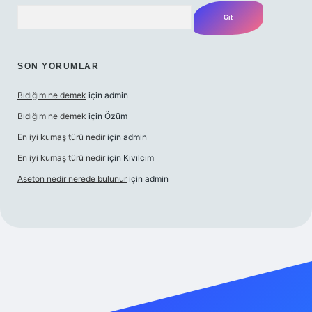
Arama
SON YORUMLAR
Bıdığım ne demek
için
admin
Bıdığım ne demek
için
Özüm
En iyi kumaş türü nedir
için
admin
En iyi kumaş türü nedir
için
Kıvılcım
Aseton nedir nerede bulunur
için
admin
ncel giriş adresi
ilbet yeni giriş adresi
betexper giriş