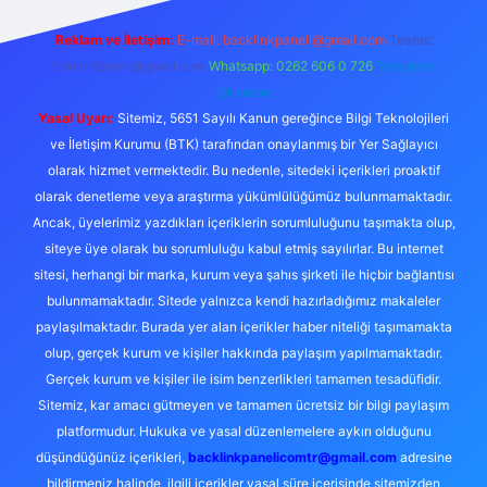
Reklam ve İletişim:
E-mail:
backlinkpaneli@gmail.com
Teams:
forumhizmeti@gmail.com
Whatsapp: 0262 606 0 726
Telegram:
@karabul
Yasal Uyarı:
Sitemiz, 5651 Sayılı Kanun gereğince Bilgi Teknolojileri
ve İletişim Kurumu (BTK) tarafından onaylanmış bir Yer Sağlayıcı
olarak hizmet vermektedir. Bu nedenle, sitedeki içerikleri proaktif
olarak denetleme veya araştırma yükümlülüğümüz bulunmamaktadır.
Ancak, üyelerimiz yazdıkları içeriklerin sorumluluğunu taşımakta olup,
siteye üye olarak bu sorumluluğu kabul etmiş sayılırlar. Bu internet
sitesi, herhangi bir marka, kurum veya şahıs şirketi ile hiçbir bağlantısı
bulunmamaktadır. Sitede yalnızca kendi hazırladığımız makaleler
paylaşılmaktadır. Burada yer alan içerikler haber niteliği taşımamakta
olup, gerçek kurum ve kişiler hakkında paylaşım yapılmamaktadır.
Gerçek kurum ve kişiler ile isim benzerlikleri tamamen tesadüfidir.
Sitemiz, kar amacı gütmeyen ve tamamen ücretsiz bir bilgi paylaşım
platformudur. Hukuka ve yasal düzenlemelere aykırı olduğunu
düşündüğünüz içerikleri,
backlinkpanelicomtr@gmail.com
adresine
bildirmeniz halinde, ilgili içerikler yasal süre içerisinde sitemizden