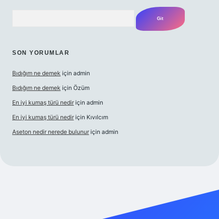
Arama
SON YORUMLAR
Bıdığım ne demek
için
admin
Bıdığım ne demek
için
Özüm
En iyi kumaş türü nedir
için
admin
En iyi kumaş türü nedir
için
Kıvılcım
Aseton nedir nerede bulunur
için
admin
 giriş adresi
betexper giriş