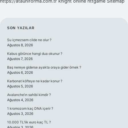
https://atauniforma.com.tr
knight online
nttgame
Sitemap
SIDEBAR
SON YAZILAR
Su içmezsem cilde ne olur ?
Ağustos 8, 2026
Kabus görünce hangi dua okunur ?
Ağustos 7, 2026
Baş nereye giderse ayakta oraya gider örnek ?
Ağustos 6, 2026
Karbonat köfteye ne kadar konur ?
Ağustos 5, 2026
Avalanche’ın sahibi kimdir ?
Ağustos 4, 2026
1 kromozom kaç DNA içerir ?
Ağustos 3, 2026
10.000 TL’lik euro kaç TL ?
Ağustos 3, 2026