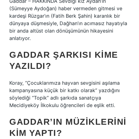
Gaddar – HAKKINDA Sevdiği kız Aydan’ın
(Sümeyye Aydoğan) haber vermeden gitmesi ve
kardeşi Rüzgar’ın (Fatih Berk Şahin) karanlık bir
dünyaya düşmesiyle, Dağhan’ın acımasız hayatıyla
bir anda altüst olan dönüşümünün hikayesini
anlatıyor.
GADDAR ŞARKISI KIME
YAZILDI?
Koray, “Çocuklarımıza hayvan sevgisini aşılama
kampanyasına küçük bir katkı olarak” yazdığını
söylediği “Topik” adlı şarkıda sanatçıya
Mecidiyeköy İlkokulu öğrencileri de eşlik etti.
GADDAR’IN MÜZIKLERINI
KIM YAPTI?