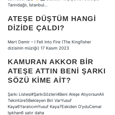
Tanrıdağlı, İstanbul…
ATEŞE DÜŞTÜM HANGI
DIZIDE ÇALDI?
Mert Demir – I Fell Into Fire (The Kingfisher
dizisinin müziği) 17 Kasım 2023
KAMURAN AKKOR BIR
ATEŞE ATTIN BENI ŞARKI
SÖZÜ KIME AIT?
Şarkı Listesi#ŞarkıSözleri4Beni Ateşe AtıyorsunAli
Tekintüre5Bekleyen Biri VarYusuf
Kaya6YaratıcımYusuf Kaya7Eskiden O’yduCemal
Işıkhan6 satır daha