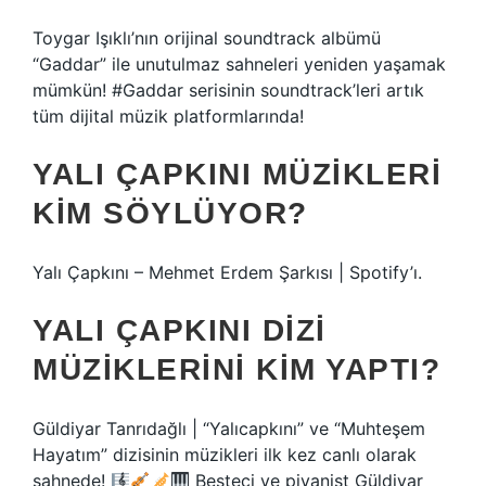
Toygar Işıklı’nın orijinal soundtrack albümü
“Gaddar” ile unutulmaz sahneleri yeniden yaşamak
mümkün! #Gaddar serisinin soundtrack’leri artık
tüm dijital müzik platformlarında!
YALI ÇAPKINI MÜZIKLERI
KIM SÖYLÜYOR?
Yalı Çapkını – Mehmet Erdem Şarkısı | Spotify’ı.
YALI ÇAPKINI DIZI
MÜZIKLERINI KIM YAPTI?
Güldiyar Tanrıdağlı | “Yalıcapkını” ve “Muhteşem
Hayatım” dizisinin müzikleri ilk kez canlı olarak
sahnede!
Besteci ve piyanist Güldiyar