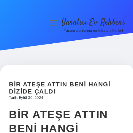
Yaratıcı Ev Rehberi
menüyü
aç
Yaşam alanlarına renk katan fikirler!
Anasayfa
Gizlilik Politikası
Yasal Uyarı
Hakkımızda
BIR ATEŞE ATTIN BENI HANGI
DIZIDE ÇALDI
Tarih: Eylül 30, 2024
BIR ATEŞE ATTIN
BENI HANGI