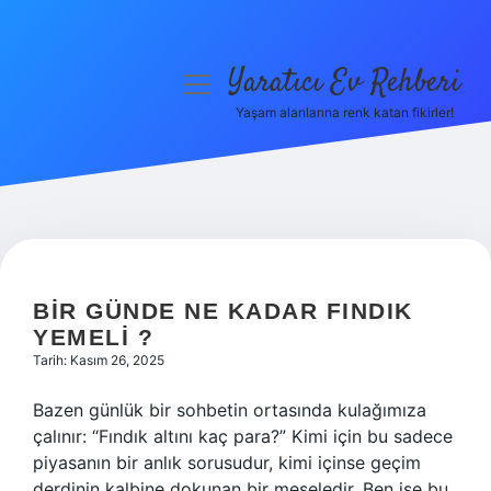
Yaratıcı Ev Rehberi
menüyü
aç
Yaşam alanlarına renk katan fikirler!
Anasayfa
Gizlilik Politikası
Yasal Uyarı
Hakkımızda
BIR GÜNDE NE KADAR FINDIK
YEMELI ?
Tarih: Kasım 26, 2025
Bazen günlük bir sohbetin ortasında kulağımıza
çalınır: “Fındık altını kaç para?” Kimi için bu sadece
piyasanın bir anlık sorusudur, kimi içinse geçim
derdinin kalbine dokunan bir meseledir. Ben ise bu