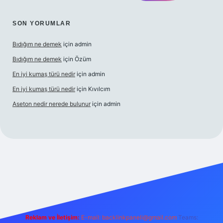
SON YORUMLAR
Bıdığım ne demek
için
admin
Bıdığım ne demek
için
Özüm
En iyi kumaş türü nedir
için
admin
En iyi kumaş türü nedir
için
Kıvılcım
Aseton nedir nerede bulunur
için
admin
et güncel giriş adresi
ilbet yeni giriş adresi
betexper giriş
Reklam ve İletişim:
E-mail:
backlinkpaneli@gmail.com
Teams: