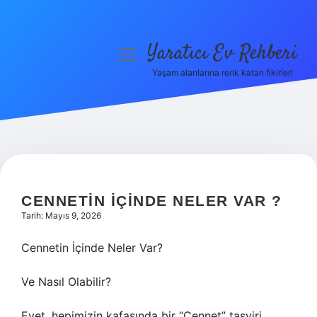
Yaratıcı Ev Rehberi
menüyü
aç
Yaşam alanlarına renk katan fikirler!
Anasayfa
Gizlilik Politikası
Yasal Uyarı
Hakkımızda
CENNETIN IÇINDE NELER VAR ?
Tarih: Mayıs 9, 2026
Cennetin İçinde Neler Var?
Ve Nasıl Olabilir?
Evet, hepimizin kafasında bir “Cennet” tasviri