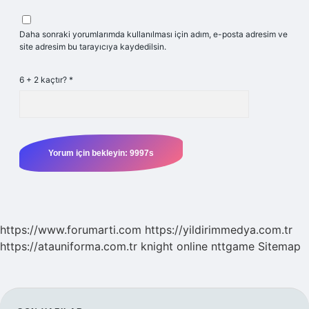
Daha sonraki yorumlarımda kullanılması için adım, e-posta adresim ve
site adresim bu tarayıcıya kaydedilsin.
6 + 2 kaçtır?
*
https://www.forumarti.com
https://yildirimmedya.com.tr
https://atauniforma.com.tr
knight online
nttgame
Sitemap