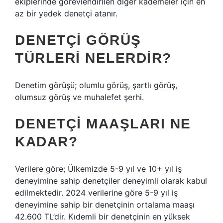
ekiplerinde görevlendirilen diğer kademeler için en
az bir yedek denetçi atanır.
DENETÇI GÖRÜŞ
TÜRLERI NELERDIR?
Denetim görüşü; olumlu görüş, şartlı görüş,
olumsuz görüş ve muhalefet şerhi.
DENETÇI MAAŞLARI NE
KADAR?
Verilere göre; Ülkemizde 5-9 yıl ve 10+ yıl iş
deneyimine sahip denetçiler deneyimli olarak kabul
edilmektedir. 2024 verilerine göre 5-9 yıl iş
deneyimine sahip bir denetçinin ortalama maaşı
42.600 TL’dir. Kıdemli bir denetçinin en yüksek