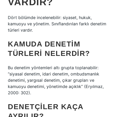
VARDIR?
Dört bölümde incelenebilir: siyaset, hukuk,
kamuoyu ve yönetim. Sınıflandırılan farklı denetim
türleri vardır.
KAMUDA DENETIM
TÜRLERI NELERDIR?
Bu denetim yöntemleri altı grupta toplanabilir:
“siyasal denetim, idari denetim, ombudsmanlık
denetimi, yargısal denetim, çıkar grupları ve
kamuoyu denetimi, yönetimde açıklık” (Eryılmaz,
2000: 302).
DENETÇILER KAÇA
AYRILIR?