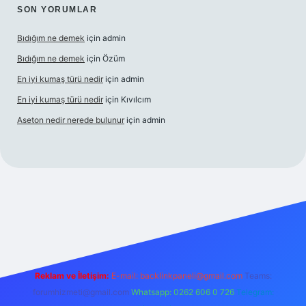
SON YORUMLAR
Bıdığım ne demek
için
admin
Bıdığım ne demek
için
Özüm
En iyi kumaş türü nedir
için
admin
En iyi kumaş türü nedir
için
Kıvılcım
Aseton nedir nerede bulunur
için
admin
 giriş
Reklam ve İletişim:
E-mail:
backlinkpaneli@gmail.com
Teams:
forumhizmeti@gmail.com
Whatsapp: 0262 606 0 726
Telegram: