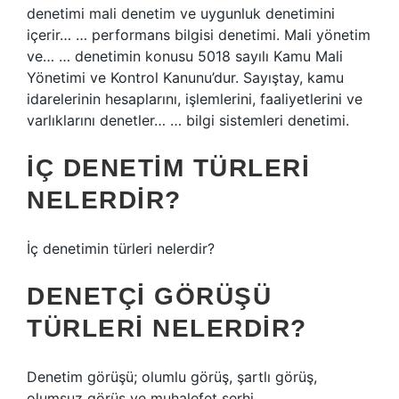
denetimi mali denetim ve uygunluk denetimini
içerir… … performans bilgisi denetimi. Mali yönetim
ve… … denetimin konusu 5018 sayılı Kamu Mali
Yönetimi ve Kontrol Kanunu’dur. Sayıştay, kamu
idarelerinin hesaplarını, işlemlerini, faaliyetlerini ve
varlıklarını denetler… … bilgi sistemleri denetimi.
İÇ DENETIM TÜRLERI
NELERDIR?
İç denetimin türleri nelerdir?
DENETÇI GÖRÜŞÜ
TÜRLERI NELERDIR?
Denetim görüşü; olumlu görüş, şartlı görüş,
olumsuz görüş ve muhalefet şerhi.