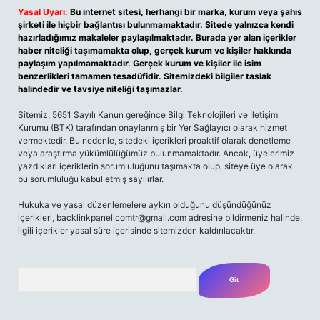
Yasal Uyarı:
Bu internet sitesi, herhangi bir marka, kurum veya şahıs
şirketi ile hiçbir bağlantısı bulunmamaktadır. Sitede yalnızca kendi
hazırladığımız makaleler paylaşılmaktadır. Burada yer alan içerikler
haber niteliği taşımamakta olup, gerçek kurum ve kişiler hakkında
paylaşım yapılmamaktadır. Gerçek kurum ve kişiler ile isim
benzerlikleri tamamen tesadüfidir. Sitemizdeki bilgiler taslak
halindedir ve tavsiye niteliği taşımazlar.
Sitemiz, 5651 Sayılı Kanun gereğince Bilgi Teknolojileri ve İletişim
Kurumu (BTK) tarafından onaylanmış bir Yer Sağlayıcı olarak hizmet
vermektedir. Bu nedenle, sitedeki içerikleri proaktif olarak denetleme
veya araştırma yükümlülüğümüz bulunmamaktadır. Ancak, üyelerimiz
yazdıkları içeriklerin sorumluluğunu taşımakta olup, siteye üye olarak
bu sorumluluğu kabul etmiş sayılırlar.
Hukuka ve yasal düzenlemelere aykırı olduğunu düşündüğünüz
içerikleri,
backlinkpanelicomtr@gmail.com
adresine bildirmeniz halinde,
ilgili içerikler yasal süre içerisinde sitemizden kaldırılacaktır.
Arama