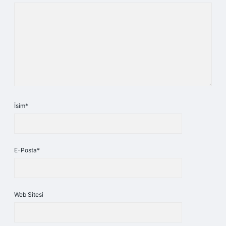
İsim*
E-Posta*
Web Sitesi