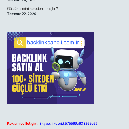
Gölcük ismini nereden almıştır ?
Temmuz 22, 2026
Reklam ve İletişim:
Skype: live:.cid.575569c608265c69