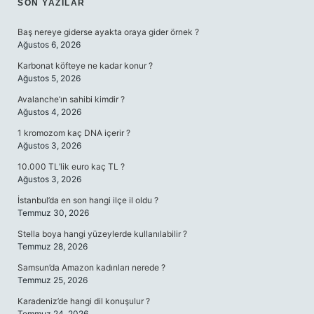
SIDEBAR
SON YAZILAR
Baş nereye giderse ayakta oraya gider örnek ?
Ağustos 6, 2026
Karbonat köfteye ne kadar konur ?
Ağustos 5, 2026
Avalanche’ın sahibi kimdir ?
Ağustos 4, 2026
1 kromozom kaç DNA içerir ?
Ağustos 3, 2026
10.000 TL’lik euro kaç TL ?
Ağustos 3, 2026
İstanbul’da en son hangi ilçe il oldu ?
Temmuz 30, 2026
Stella boya hangi yüzeylerde kullanılabilir ?
Temmuz 28, 2026
Samsun’da Amazon kadınları nerede ?
Temmuz 25, 2026
Karadeniz’de hangi dil konuşulur ?
Temmuz 24, 2026