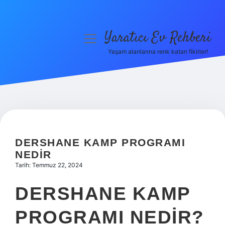
Yaratıcı Ev Rehberi
menüyü
aç
Yaşam alanlarına renk katan fikirler!
Anasayfa
Gizlilik Politikası
Yasal Uyarı
Hakkımızda
DERSHANE KAMP PROGRAMI
NEDIR
Tarih: Temmuz 22, 2024
DERSHANE KAMP
PROGRAMI NEDIR?