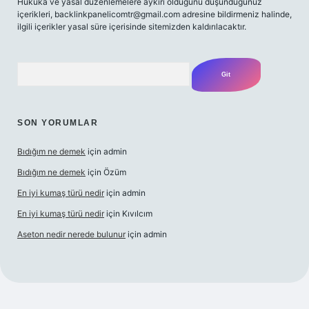
Hukuka ve yasal düzenlemelere aykırı olduğunu düşündüğünüz
içerikleri,
backlinkpanelicomtr@gmail.com
adresine bildirmeniz halinde,
ilgili içerikler yasal süre içerisinde sitemizden kaldırılacaktır.
Arama
SON YORUMLAR
Bıdığım ne demek
için
admin
Bıdığım ne demek
için
Özüm
En iyi kumaş türü nedir
için
admin
En iyi kumaş türü nedir
için
Kıvılcım
Aseton nedir nerede bulunur
için
admin