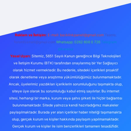
adresi
betexper giriş
Reklam ve İletişim:
E-mail:
backlinkpaneli@gmail.com
Teams:
forumhizmeti@gmail.com
Whatsapp: 0262 606 0 726
Telegram:
@karabul
Yasal Uyarı:
Sitemiz, 5651 Sayılı Kanun gereğince Bilgi Teknolojileri
ve İletişim Kurumu (BTK) tarafından onaylanmış bir Yer Sağlayıcı
olarak hizmet vermektedir. Bu nedenle, sitedeki içerikleri proaktif
olarak denetleme veya araştırma yükümlülüğümüz bulunmamaktadır.
Ancak, üyelerimiz yazdıkları içeriklerin sorumluluğunu taşımakta olup,
siteye üye olarak bu sorumluluğu kabul etmiş sayılırlar. Bu internet
sitesi, herhangi bir marka, kurum veya şahıs şirketi ile hiçbir bağlantısı
bulunmamaktadır. Sitede yalnızca kendi hazırladığımız makaleler
paylaşılmaktadır. Burada yer alan içerikler haber niteliği taşımamakta
olup, gerçek kurum ve kişiler hakkında paylaşım yapılmamaktadır.
Gerçek kurum ve kişiler ile isim benzerlikleri tamamen tesadüfidir.