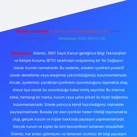
ncel giriş adresi
ilbet yeni giriş adresi
betexper giriş
Reklam ve İletişim:
E-mail:
backlinkpaneli@gmail.com
Teams:
forumhizmeti@gmail.com
Whatsapp: 0262 606 0 726
Telegram:
@karabul
Yasal Uyarı:
Sitemiz, 5651 Sayılı Kanun gereğince Bilgi Teknolojileri
ve İletişim Kurumu (BTK) tarafından onaylanmış bir Yer Sağlayıcı
olarak hizmet vermektedir. Bu nedenle, sitedeki içerikleri proaktif
olarak denetleme veya araştırma yükümlülüğümüz bulunmamaktadır.
Ancak, üyelerimiz yazdıkları içeriklerin sorumluluğunu taşımakta olup,
siteye üye olarak bu sorumluluğu kabul etmiş sayılırlar. Bu internet
sitesi, herhangi bir marka, kurum veya şahıs şirketi ile hiçbir bağlantısı
bulunmamaktadır. Sitede yalnızca kendi hazırladığımız makaleler
paylaşılmaktadır. Burada yer alan içerikler haber niteliği taşımamakta
olup, gerçek kurum ve kişiler hakkında paylaşım yapılmamaktadır.
Gerçek kurum ve kişiler ile isim benzerlikleri tamamen tesadüfidir.
Sitemiz, kar amacı gütmeyen ve tamamen ücretsiz bir bilgi paylaşım