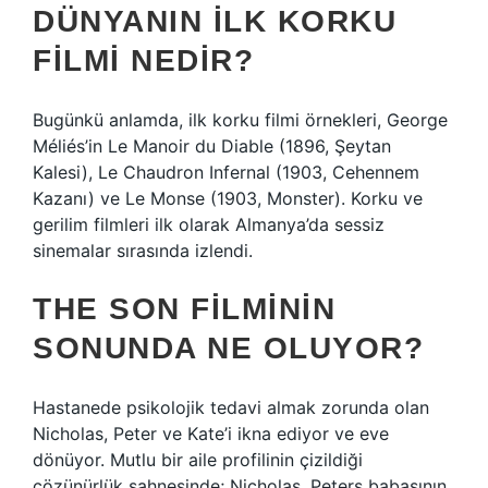
DÜNYANIN ILK KORKU
FILMI NEDIR?
Bugünkü anlamda, ilk korku filmi örnekleri, George
Méliés’in Le Manoir du Diable (1896, Şeytan
Kalesi), Le Chaudron Infernal (1903, Cehennem
Kazanı) ve Le Monse (1903, Monster). Korku ve
gerilim filmleri ilk olarak Almanya’da sessiz
sinemalar sırasında izlendi.
THE SON FILMININ
SONUNDA NE OLUYOR?
Hastanede psikolojik tedavi almak zorunda olan
Nicholas, Peter ve Kate’i ikna ediyor ve eve
dönüyor. Mutlu bir aile profilinin çizildiği
çözünürlük sahnesinde; Nicholas, Peters babasının