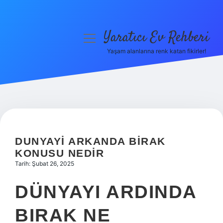
Yaratıcı Ev Rehberi
menüyü
aç
Yaşam alanlarına renk katan fikirler!
Anasayfa
Gizlilik Politikası
Yasal Uyarı
Hakkımızda
DUNYAYI ARKANDA BIRAK
KONUSU NEDIR
Tarih: Şubat 26, 2025
DÜNYAYI ARDINDA
BIRAK NE