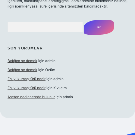
içerikleri,
backlinkpanelicomtr@gmail.com
adresine bildirmeniz halinde,
ilgili içerikler yasal süre içerisinde sitemizden kaldırılacaktır.
Arama
SON YORUMLAR
Bıdığım ne demek
için
admin
Bıdığım ne demek
için
Özüm
En iyi kumaş türü nedir
için
admin
En iyi kumaş türü nedir
için
Kıvılcım
Aseton nedir nerede bulunur
için
admin