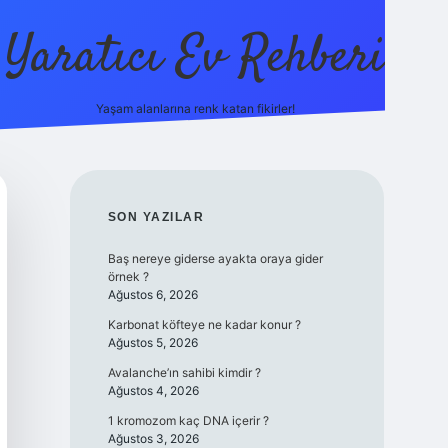
Yaratıcı Ev Rehberi
Yaşam alanlarına renk katan fikirler!
ilbet güncel giriş adresi
ilbet yeni
SIDEBAR
SON YAZILAR
Baş nereye giderse ayakta oraya gider
örnek ?
Ağustos 6, 2026
Karbonat köfteye ne kadar konur ?
Ağustos 5, 2026
Avalanche’ın sahibi kimdir ?
Ağustos 4, 2026
1 kromozom kaç DNA içerir ?
Ağustos 3, 2026