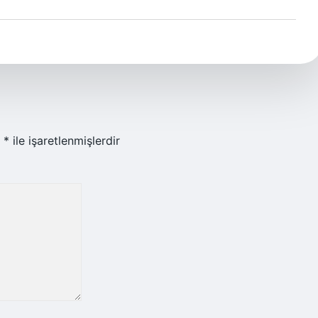
r
*
ile işaretlenmişlerdir