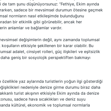
ki de tam şunu düşünüyorsunuz: “Fethiye, Ekim ayında
t ararken, sadece bir mevsimsel durumun ötesine geçmek
lumsal normların nasıl etkileşimde bulunduğunu
adan bir etkinlik gibi görünebilir, ancak her
derin anlamlar ve bağlamlar vardır.
mevsimsel değişimlerin değil, aynı zamanda toplumsal
koşulların etkisiyle şekillenen bir karar olabilir. Bu
sal adalet, cinsiyet rolleri, güç ilişkileri ve eşitsizlik
 daha geniş bir sosyolojik perspektiften bakmayı
 özellikle yaz aylarında turistlerin yoğun ilgi gösterdiği
değişiklikleri nedeniyle denize girme durumu biraz daha
cakkanlı turist akışının etkisiyle Ekim ayında da denize
konusu, sadece hava sıcaklıkları ve deniz suyu
ı zamanda kültürel, ekonomik ve toplumsal normlarla