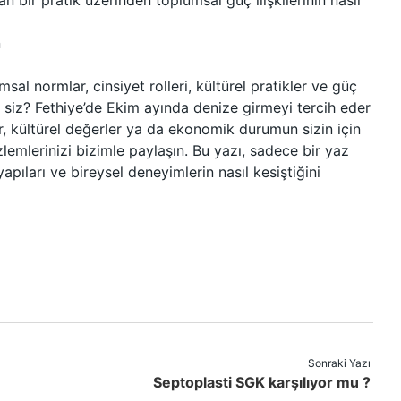
n bir pratik üzerinden toplumsal güç ilişkilerinin nasıl
n
al normlar, cinsiyet rolleri, kültürel pratikler ve güç
i ya siz? Fethiye’de Ekim ayında denize girmeyi tercih eder
r, kültürel değerler ya da ekonomik durumun sizin için
zlemlerinizi bizimle paylaşın. Bu yazı, sadece bir yaz
apıları ve bireysel deneyimlerin nasıl kesiştiğini
Sonraki Yazı
Septoplasti SGK karşılıyor mu ?