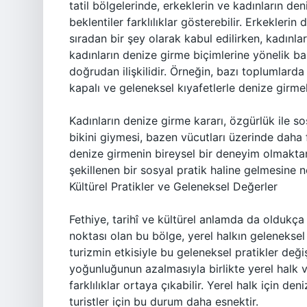
tatil bölgelerinde, erkeklerin ve kadınların d
beklentiler farklılıklar gösterebilir. Erkekleri
sıradan bir şey olarak kabul edilirken, kadınl
kadınların denize girme biçimlerine yönelik bask
doğrudan ilişkilidir. Örneğin, bazı toplumlard
kapalı ve geleneksel kıyafetlerle denize girmel
Kadınların denize girme kararı, özgürlük ile so
bikini giymesi, bazen vücutları üzerinde daha f
denize girmenin bireysel bir deneyim olmaktan
şekillenen bir sosyal pratik haline gelmesine n
Kültürel Pratikler ve Geleneksel Değerler
Fethiye, tarihî ve kültürel anlamda da oldukça 
noktası olan bu bölge, yerel halkın geleneksel 
turizmin etkisiyle bu geleneksel pratikler deği
yoğunluğunun azalmasıyla birlikte yerel halk ve
farklılıklar ortaya çıkabilir. Yerel halk için d
turistler için bu durum daha esnektir.