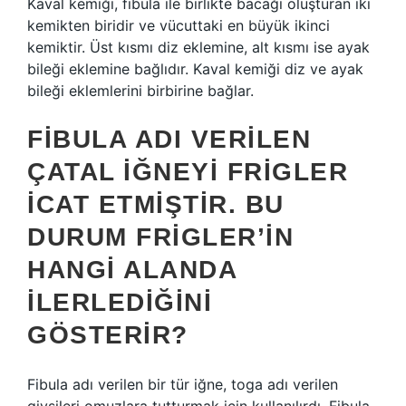
Kaval kemiği, fibula ile birlikte bacağı oluşturan iki
kemikten biridir ve vücuttaki en büyük ikinci
kemiktir. Üst kısmı diz eklemine, alt kısmı ise ayak
bileği eklemine bağlıdır. Kaval kemiği diz ve ayak
bileği eklemlerini birbirine bağlar.
FIBULA ADI VERILEN
ÇATAL IĞNEYI FRIGLER
ICAT ETMIŞTIR. BU
DURUM FRIGLER’IN
HANGI ALANDA
ILERLEDIĞINI
GÖSTERIR?
Fibula adı verilen bir tür iğne, toga adı verilen