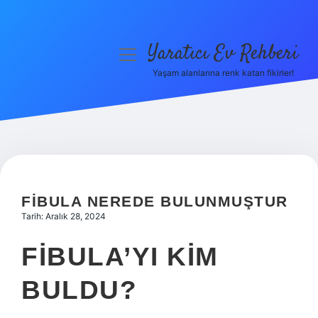
Yaratıcı Ev Rehberi
menüyü
aç
Yaşam alanlarına renk katan fikirler!
Anasayfa
Gizlilik Politikası
Yasal Uyarı
Hakkımızda
FIBULA NEREDE BULUNMUŞTUR
Tarih: Aralık 28, 2024
FIBULA’YI KIM
BULDU?