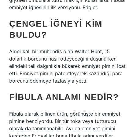
giysileri omuzlara tutturmak için kullanılırdı. Fibula
emniyet iğnesinin ilk versiyonu. Frigler.
ÇENGEL IĞNEYI KIM
BULDU?
Amerikalı bir mühendis olan Walter Hunt, 15
dolarlık borcunu nasıl ödeyeceğini düşünürken
elindeki teli dalgınlıkla bükerek emniyet pimini icat
etti. Emniyet pimini patentleyerek kazandığı para
borcunu ödemeye fazlasıyla yetti.
FIBULA ANLAMI NEDIR?
Fibula olarak bilinen ürün, görünüşte bir emniyet
pimine benziyordu. Bir tür toka veya tutturucu
olarak da tanımlanabilir. Ayrıca emniyet pimini
keşfeden Frigyalılar buna fibula adını verdiler.