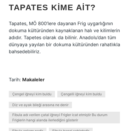
TAPATES KIME AIT?
Tapates, MÖ 800’lere dayanan Frig uygarlığının
dokuma kültüründen kaynaklanan halı ve kilimlerin
adıdır. Tapetes olarak da bilinir. Anadolu’dan tüm
dünyaya yayılan bir dokuma kültüründen rahatlıkla
bahsedebiliriz.
Tarih:
Makaleler
Çengel iğneyi kim buldu
Çengelli iğneyi kim buldu
Diz ve ayak bileği arasına ne denir
Fibula adı verilen çatal iğneyi Frigler icat etmiştir Bu durum
Friglerin hangi alanda ilerlediğini gösterir
Fibula anlamı nedir
Fibula hangi şehirdedir