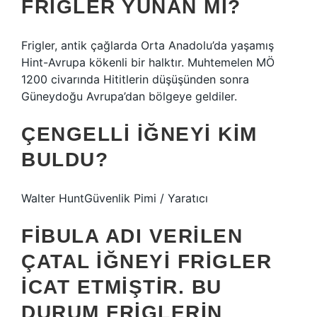
FRIGLER YUNAN MI?
Frigler, antik çağlarda Orta Anadolu’da yaşamış
Hint-Avrupa kökenli bir halktır. Muhtemelen MÖ
1200 civarında Hititlerin düşüşünden sonra
Güneydoğu Avrupa’dan bölgeye geldiler.
ÇENGELLI IĞNEYI KIM
BULDU?
Walter HuntGüvenlik Pimi / Yaratıcı
FIBULA ADI VERILEN
ÇATAL IĞNEYI FRIGLER
ICAT ETMIŞTIR. BU
DURUM FRIGLERIN