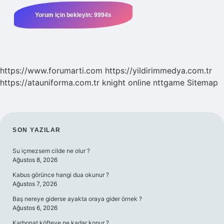
https://www.forumarti.com
https://yildirimmedya.com.tr
https://atauniforma.com.tr
knight online
nttgame
Sitemap
SIDEBAR
SON YAZILAR
Su içmezsem cilde ne olur ?
Ağustos 8, 2026
Kabus görünce hangi dua okunur ?
Ağustos 7, 2026
Baş nereye giderse ayakta oraya gider örnek ?
Ağustos 6, 2026
Karbonat köfteye ne kadar konur ?